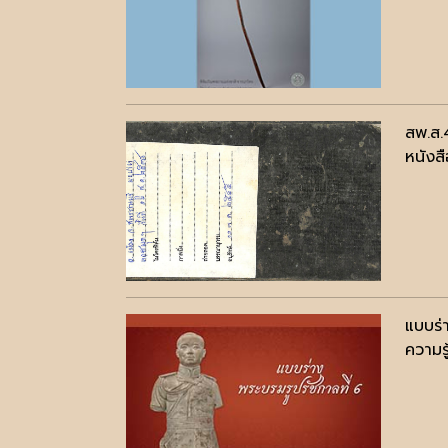
สพ.ส
หนังสื
แบบร่
ความรู