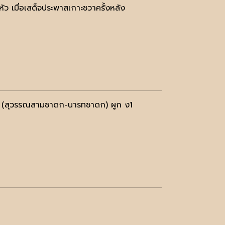
ว เมื่อเสด็จประพาสเกาะชวาครั้งหลัง
า (สุวรรณสามชาดก-นารทชาดก) ผูก ง1