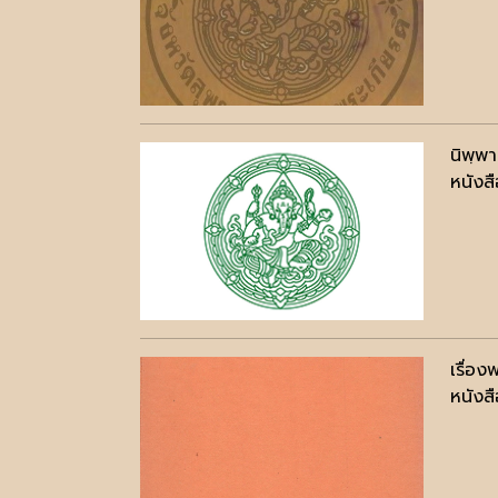
นิพฺพา
หนังสื
เรื่อง
หนังสื