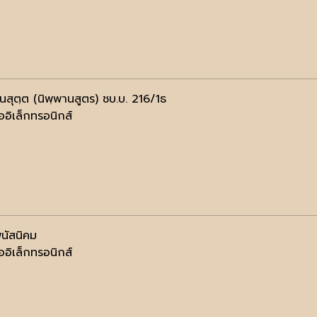
นสุตฺต (นิพฺพานสูตร) ชบ.บ. 216/1ธ
ออิเล็กทรอนิกส์
พนัสนิคม
ออิเล็กทรอนิกส์