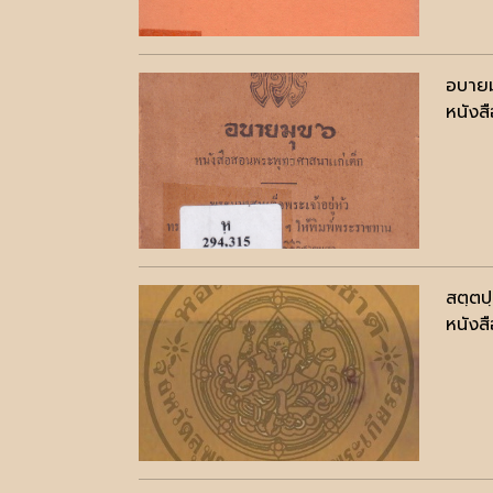
อบายม
หนังสื
สตฺตป
หนังสื