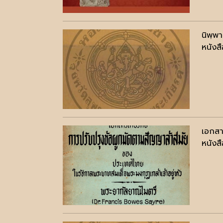
นิพฺพ
หนังสื
เอกสา
หนังสื