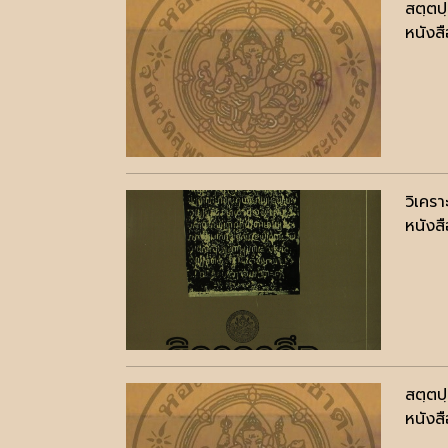
สตฺตป
หนังสื
วิเคร
หนังสื
สตฺตป
หนังสื