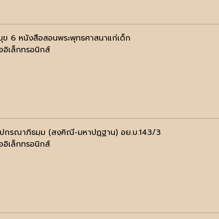
ุข 6 หนังสือสอนพระพุทธศาสนาแก่เด็ก
ออิเล็กทรอนิกส์
ฺปกรณาภิธมฺม (สงฺคิณี-มหาปฏฺฐาน) อย.บ.143/3
ออิเล็กทรอนิกส์