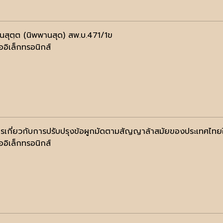
านสุตฺต (นิพพานสุด) สพ.บ.471/1ข
ออิเล็กทรอนิกส์
รเกี่ยวกับการปรับปรุงข้อผูกมัดตามสัญญาล้าสมัยของประเทศไทยใน
ออิเล็กทรอนิกส์