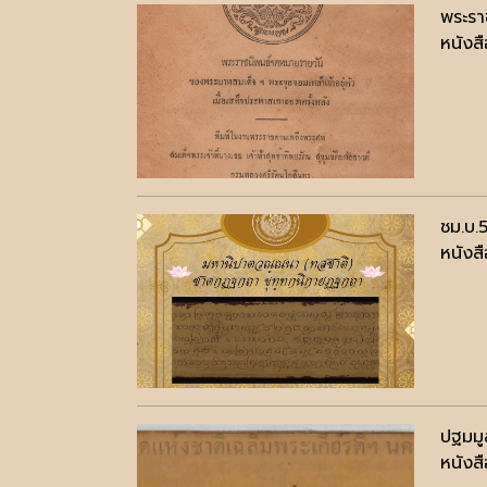
พระรา
หนังสื
ชม.บ.
หนังสื
ปฐมมู
หนังสื