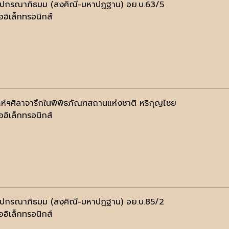
ฺปกรณาภิธมฺม (สงฺคิณี-มหาปฎฐาน) อย.บ.63/5
ออิเล็กทรอนิกส์
าะห์ฯศิลาจารึกในพิพิธภัณฑสถานแห่งชาติ หริกุญไชย
ออิเล็กทรอนิกส์
ฺปกรณาภิธมฺม (สงฺคิณี-มหาปฎฐาน) อย.บ.85/2
ออิเล็กทรอนิกส์