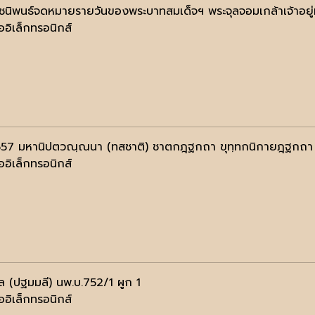
ชนิพนธ์จดหมายรายวันของพระบาทสมเด็จฯ พระจุลจอมเกล้าเจ้าอยู่หั
ออิเล็กทรอนิกส์
557 มหานิปตวณฺณนา (ทสชาติ) ชาตกฎฺฐกถา ขุทฺทกนิกายฎฺฐกถ
ออิเล็กทรอนิกส์
ล (ปฐมมลี) นพ.บ.752/1 ผูก 1
ออิเล็กทรอนิกส์