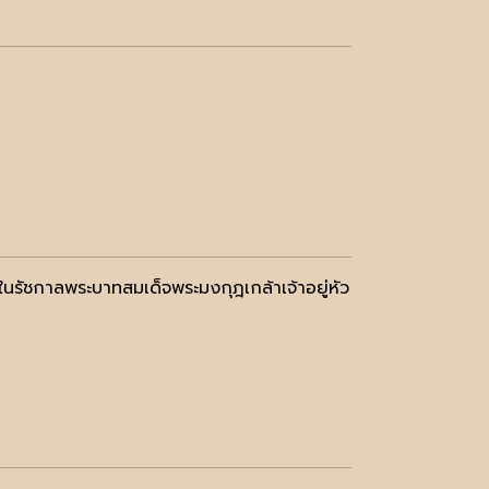
รัชกาลพระบาทสมเด็จพระมงกุฎเกล้าเจ้าอยู่หัว