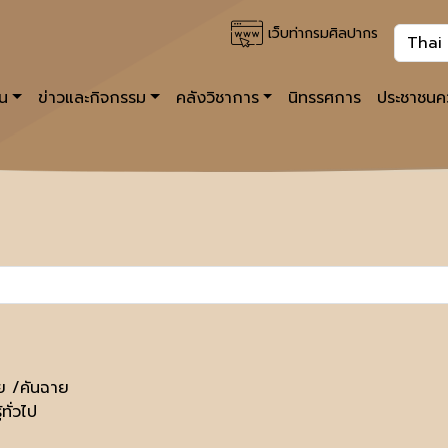
เว็บท่ากรมศิลปากร
าน
ข่าวและกิจกรรม
คลังวิชาการ
นิทรรศการ
ประชาชนคว
ย /คันฉาย
้ทั่วไป