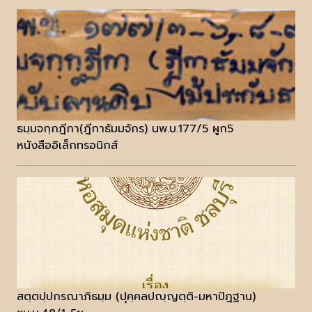
ธมฺมจกฺกฎีกา(ฎีกาธัมมจักร) นพ.บ.177/5 ผูก5
หนังสืออิเล็กทรอนิกส์
สตฺตปฺปกรณาภิธมฺม (ปุคฺคลปญฺญตฺติ-มหาปัฎฐาน)