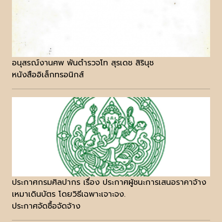
อนุสรณ์งานศพ พันตำรวจโท สุรเดช สิรินุช
หนังสืออิเล็กทรอนิกส์
ประกาศกรมศิลปากร เรื่อง ประกาศผู้ชนะการเสนอราคาจ้าง
เหมาเดินบัตร โดยวิธีเฉพาะเจาะจง.
ประกาศจัดซื้อจัดจ้าง