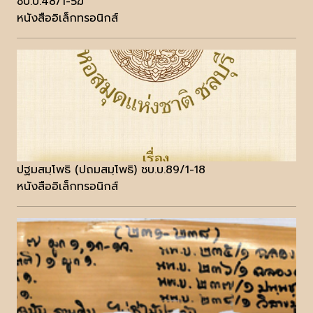
ชบ.บ.48/1-5ฆ
หนังสืออิเล็กทรอนิกส์
ปฐมสมฺโพธิ (ปถมสมฺโพธิ) ชบ.บ.89/1-18
หนังสืออิเล็กทรอนิกส์