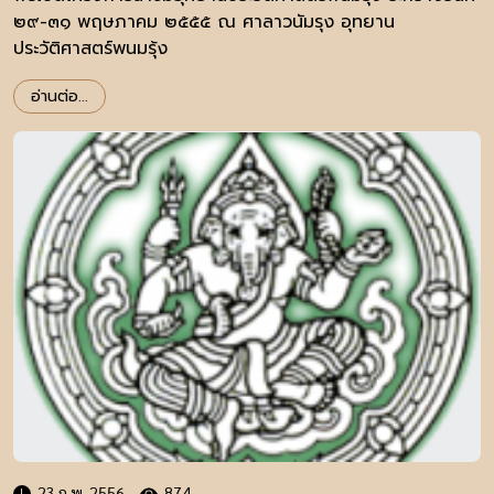
๒๙-๓๑ พฤษภาคม ๒๕๕๕ ณ ศาลาวนัมรุง อุทยาน
ประวัติศาสตร์พนมรุ้ง
อ่านต่อ...
23 ก.พ. 2556
874