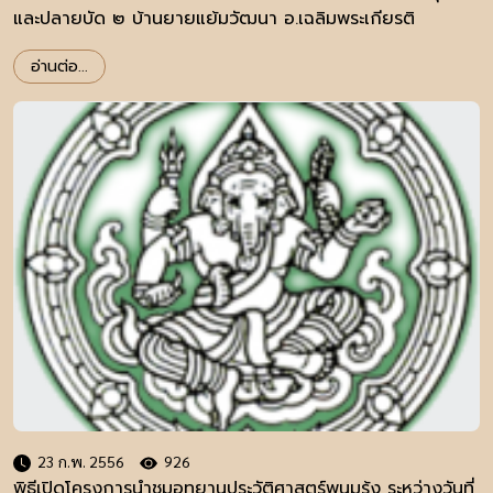
และปลายบัด ๒ บ้านยายแย้มวัฒนา อ.เฉลิมพระเกียรติ
จ.บุรีรัมย์ และป้ายพ.ร.บ.โบราณสถาน โบราณวัตถุ ศิลปวัตถุ
อ่านต่อ...
และพิพิธภัณฑสถานแห่งชาติ พ.ศ. ๒๕๐๔
23 ก.พ. 2556
926
พิธีเปิดโครงการนำชมอุทยานประวัติศาสตร์พนมรุ้ง ระหว่างวันที่