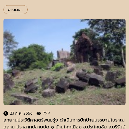
อ่านต่อ...
23 ก.พ. 2556
799
อุทยานประวัติศาสตร์พนมรุ้ง ดำเนินการปักป้ายบรรยายโบราณ
สถาน ปราสาทปลายบัด ๑ บ้านโคกเมือง อ.ประโคนชัย จ.บุรีรัมย์