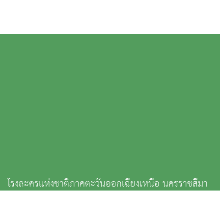
โรงละครแห่งชาติภาคตะวันออกเฉียงเหนือ นครราชสีมา
444 หมู่ 10 ถนนมิตรภาพ ตำบลโคกกรวด อำเภอเมือง นครราชสีมา
Nakhon Ratchasima 30280