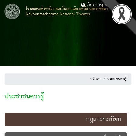
เว็บท่ากรมศิลปากร
โรงละครแห่งชาติภาคตะวันออกเฉียงเหนือ นครราชสีมา
Nakhonratchasima National Theater
หน้าแรก
ประชาชนควรรู้
ประชาชนควรรู้
กฎและระเบียบ