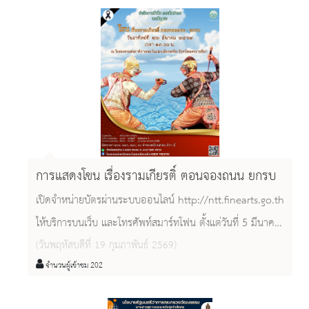
การแสดงโขน เรื่องรามเกียรติ์ ตอนจองถนน ยกรบ
เปิดจำหน่ายบัตรผ่านระบบออนไลน์ http://ntt.finearts.go.th
ให้บริการบนเว็บ และโทรศัพท์สมาร์ทโฟน ตั้งแต่วันที่ 5 มีนาคม
2569 เป็นต้นไป
(วันพฤหัสบดีที่ 19 กุมภาพันธ์ 2569)
จำนวนผู้เข้าชม 202