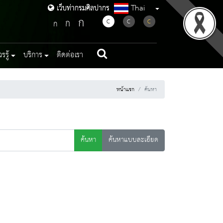
Thai
เว็บท่ากรมศิลปากร
เว็บท่ากรมศิลปากร
ก
ก
C
C
C
ก
รู้
บริการ
ติดต่อเรา
หน้าแรก
ค้นหา
ค้นหา
ค้นหาแบบละเอียด