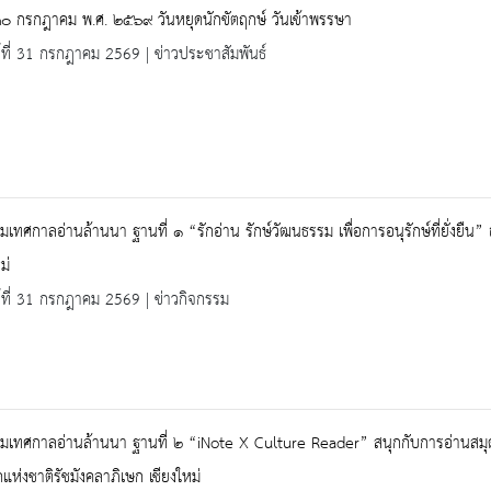
 ๓๐ กรกฎาคม พ.ศ. ๒๕๖๙ วันหยุดนักขัตฤกษ์ วันเข้าพรรษา
ร์ที่ 31 กรกฎาคม 2569 | ข่าวประชาสัมพันธ์
มเทศกาลอ่านล้านนา ฐานที่ ๑ “รักอ่าน รักษ์วัฒนธรรม เพื่อการอนุรักษ์ที่ยั่งยื
ม่
ร์ที่ 31 กรกฎาคม 2569 | ข่าวกิจกรรม
มเทศกาลอ่านล้านนา ฐานที่ ๒ “iNote X Culture Reader” สนุกกับการอ่านสมุด
แห่งชาติรัชมังคลาภิเษก เชียงใหม่