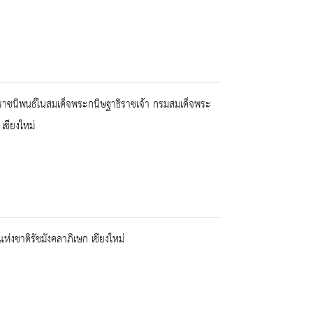
ราชนิพนธ์ในสมเด็จพระกนิษฐาธิราชเจ้า กรมสมเด็จพระ
เชียงใหม่
งชาติรัชมังคลาภิเษก เชียงใหม่