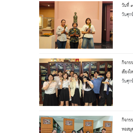
วันที่
วันศุก
กิจกรร
เชียงให
วันศุก
กิจกรร
หอสมุด