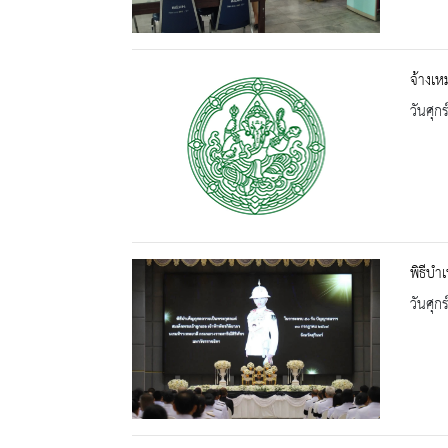
จ้างเ
วันศุก
พิธีบำ
วันศุก