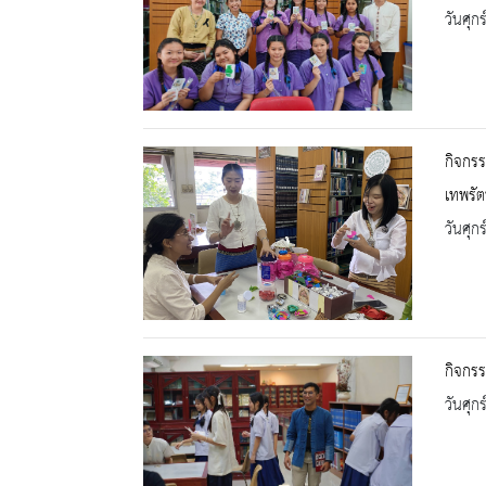
วันศุก
กิจกรร
เทพรัต
วันศุก
กิจกรร
วันศุก