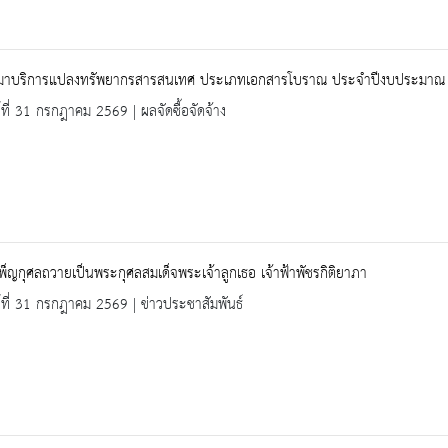
หมาบริการแปลงทรัพยากรสารสนเทศ ประเภทเอกสารโบราณ ประจำปีงบประมาณ พ
ร์ที่ 31 กรกฎาคม 2569 | ผลจัดซื้อจัดจ้าง
เพ็ญกุศลถวายเป็นพระกุศลสมเด็จพระเจ้าลูกเธอ เจ้าฟ้าพัชรกิติยาภา
ร์ที่ 31 กรกฎาคม 2569 | ข่าวประชาสัมพันธ์