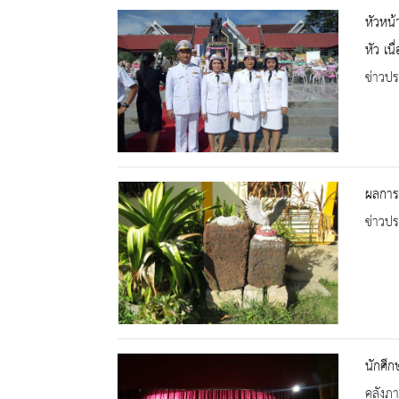
หัวหน้
หัว เน
ข่าวปร
ผลการต
ข่าวปร
นักศึก
คลังภ