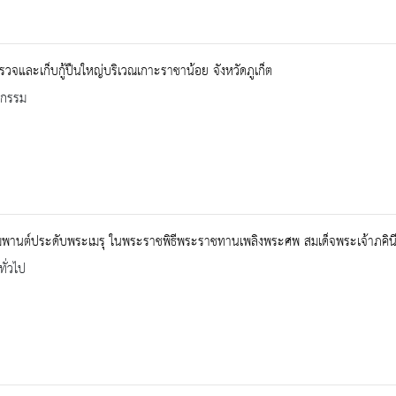
วจและเก็บกู้ปืนใหญ่บริเวณเกาะราชาน้อย จังหวัดภูเก็ต
จกรรม
ิมพานต์ประดับพระเมรุ ในพระราชพิธีพระราชทานเพลิงพระศพ สมเด็จพระเจ้าภคินีเ
ทั่วไป