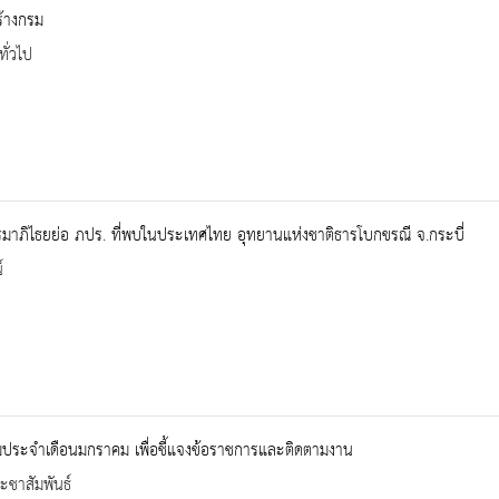
้างกรม
ทั่วไป
าภิไธยย่อ ภปร. ที่พบในประเทศไทย อุทยานแห่งชาติธารโบกขรณี จ.กระบี่
์
มประจำเดือนมกราคม เพื่อชี้แจงข้อราชการและติดตามงาน
ะชาสัมพันธ์