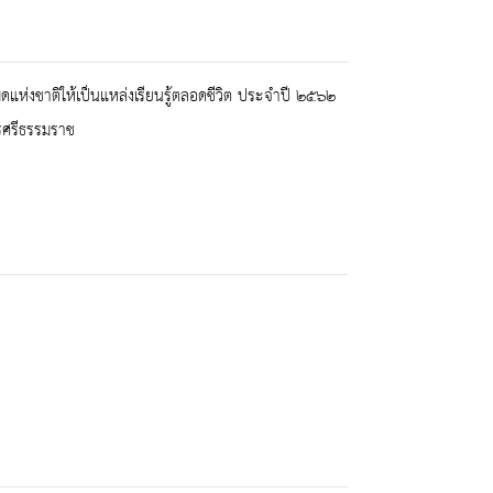
ห่งชาติให้เป็นแหล่งเรียนรู้ตลอดชีวิต ประจำปี ๒๕๖๒
รศรีธรรมราช