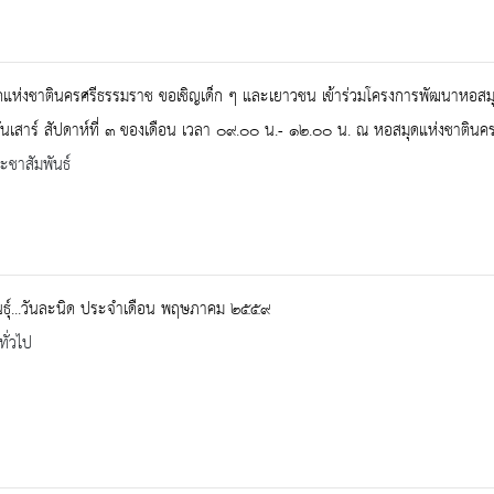
แห่งชาตินครศรีธรรมราช ขอเชิญเด็ก ๆ และเยาวชน เข้าร่วมโครงการพัฒนาหอสมุดแ
ันเสาร์ สัปดาห์ที่ ๓ ของเดือน เวลา ๐๙.๐๐ น.- ๑๒.๐๐ น. ณ หอสมุดแห่งชาตินค
ะชาสัมพันธ์
นธุ์...วันละนิด ประจำเดือน พฤษภาคม ๒๕๕๙
ทั่วไป