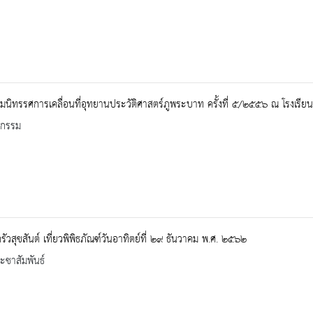
มนิทรรศการเคลื่อนที่อุทยานประวัติศาสตร์ภูพระบาท ครั้งที่ ๕/๒๕๕๖ ณ โรงเรี
จกรรม
ัวสุขสันต์ เที่ยวพิพิธภัณฑ์วันอาทิตย์ที่ ๒๙ ธันวาคม พ.ศ. ๒๕๖๒
ะชาสัมพันธ์