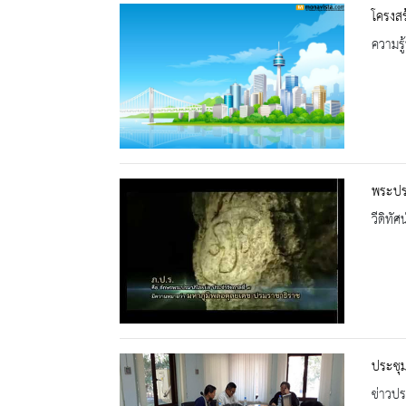
โครงสร
ความรู้
พระปรม
วีดิทัศน
ประชุ
ข่าวปร