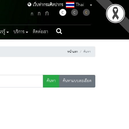
Thai
เว็บท่ากรมศิลปากร
เว็บท่ากรมศิลปากร
ก
ก
C
C
C
ก
รู้
บริการ
ติดต่อเรา
หน้าแรก
ค้นหา
ค้นหา
ค้นหาแบบละเอียด