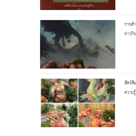
การสำร
ข่าวกิ
สัตว์ห
ความรู้