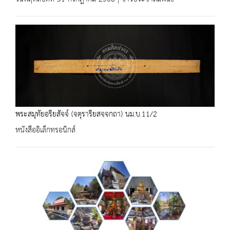
พระสมุทัยอริยสัจจ์ (จตุราริยสจฺจกถา) นม.บ.11/2
หนังสืออิเล็กทรอนิกส์