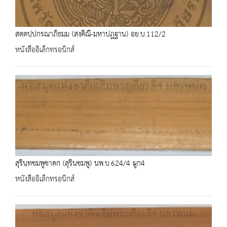
สตฺตปฺปกรณาภิธมฺม (สงฺคิณี-มหาปฎฐาน) อย.บ.112/2
หนังสืออิเล็กทรอนิกส์
สุรินฺทชมพูชาดก (สุรินชมพู) นพ.บ.624/4 ผูก4
หนังสืออิเล็กทรอนิกส์