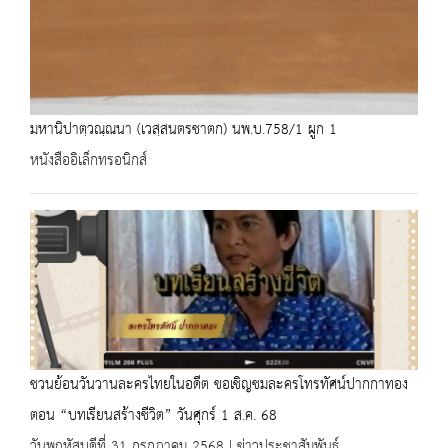
มหานิปาตฺวณฺณนา (เวสฺสนตรชาตก) นพ.บ.758/1 ผูก 1
หนังสืออิเล็กทรอนิกส์
ชวนย้อนวันวานละครไทยในอดีต ขอเชิญชมละครโทรทัศน์ปากกาทอง
ตอน “บทเรียนสร้างชีวิต” วันศุกร์ 1 ส.ค. 68
วันพฤหัสบดีที่ 31 กรกฎาคม 2568 | ข่าวประชาสัมพันธ์