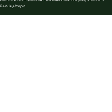
สงวนลิขสิทธิ์ © 2563 กรมศิลปากร. กระทรวงวัฒนธรรม -
นโยบายเว็บไซต์
|
มาตรฐาน
|
นโยบายการ
คุ้มครองข้อมูลส่วนบุคคล