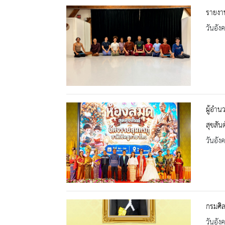
รายงาน
วันอัง
ผู้อำน
สุขสัน
วันอัง
กรมศิ
วันอัง