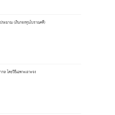
นอกงบประมาณ (เงินกองทุนโบราณคดี)
สากล โดยวิธีเฉพาะเจาะจง