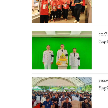
ร่วมบ
วันพุธ
งานมห
วันพุธ