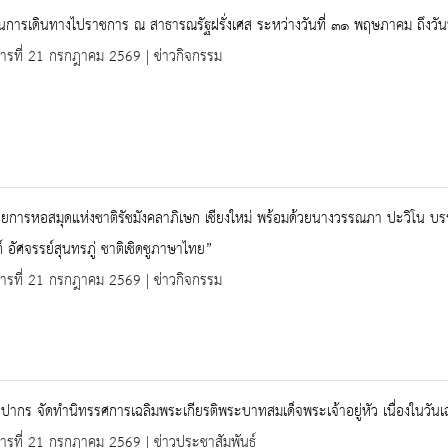
การเดินทางไปราชการ ณ สาธารณรัฐฝรั่งเศส ระหว่างวันที่ ๓๑ พฤษภาคม ถึงวัน
คารที่ 21 กรกฎาคม 2569 | ข่าวกิจกรรม
วยการหอสมุดแห่งชาติรัชมังคลาภิเษก เชียงใหม่ พร้อมด้วยนางวรรณภา ปะวิโน บรร
ต์ อัศจรรย์สุนทรภู่ ชาติเชิดชูภาษาไทย”
คารที่ 21 กรกฎาคม 2569 | ข่าวกิจกรรม
ลปากร จัดทำนิทรรศการเฉลิมพระเกียรติพระบาทสมเด็จพระเจ้าอยู่หัว เนื่องใ
คารที่ 21 กรกฎาคม 2569 | ข่าวประชาสัมพันธ์