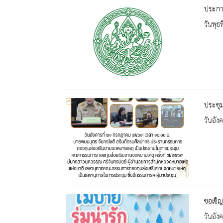
ประกาศ
วันพุธ
ประชุ
วันอัง
ขอเชิญ
วันอัง