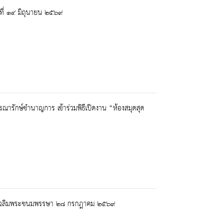
ที่ ๑๔ มิถุนายน ๒๕๖๙
ณารักษ์ชำนาญการ เข้าร่วมพิธีเปิดงาน “ห้องสมุดสุด
นวันเฉลิมพระชนมพรรษา ๒๘ กรกฎาคม ๒๕๖๙