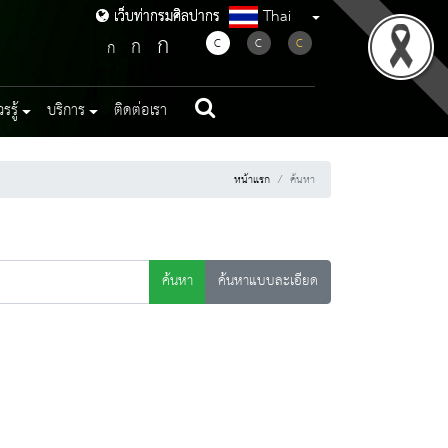
Thai
เว็บท่ากรมศิลปากร
เว็บท่ากรมศิลปากร
ก
ก
C
C
C
ก
รู้
บริการ
ติดต่อเรา
หน้าแรก
ค้นหา
ค้นหา
ค้นหาแบบละเอียด