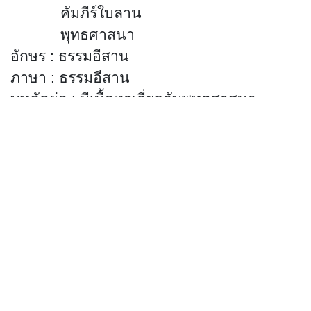
คัมภีร์ใบลาน
พุทธศาสนา
อักษร
: ธรรมอีสาน
ภาษา
: ธรรมอีสาน
บทคัดย่อ
:
มีเนื้อหาเกี่ยวกับพุทธศาสนา
สามารถสืบค้นได้ที่ห้องศรีโคตรบูรณ์
หอสมุดแห่งชาติเฉลิมพระเกียรติ
สมเด็จ
พระนางเจ้าสิริกิติ์ พระบรมราชินีนาถ นครพนม
(จำนวนผู้เข้าชม 548 ครั้ง)