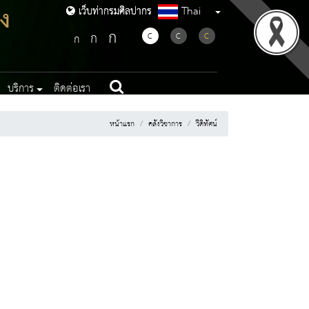
ง
Thai
เว็บท่ากรมศิลปากร
เว็บท่ากรมศิลปากร
ก
ก
C
C
C
ก
บริการ
ติดต่อเรา
หน้าแรก
คลังวิชาการ
วีดิทัศน์