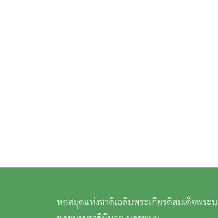
หอสมุดแห่งชาติเฉลิมพระเกียรติสมเด็จพระนางเจ