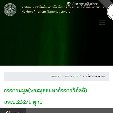
เว็บท่ากรมศิลปากร
หอสมุดแห่งชาติเฉลิมพระเกียรติสมเด็จพระนางเจ้าสิริกิติ์ พระบรมราชิน
Nakhon Phanom National Library
หน้าแรก
คลังวิชาการ
หนังสืออิเล็กทรอนิกส์
กจฺจายนมูล(พระมูลลมหากัจจายวิภัตติ)
นพ.บ.232/1 ผูก1