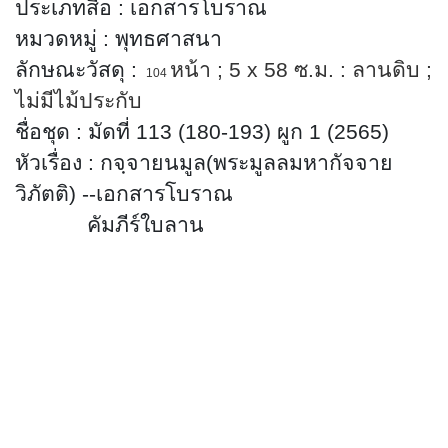
ประเภทสื่อ
:
เอกสารโบราณ
หมวดหมู่
:
พุทธศาสนา
ลักษณะวัสดุ
:
หน้า
; 5 x 58
ซ.ม. : ลานดิบ
;
104
ไม่มีไม้
ประกับ
ชื่อชุด
:
มัดที่ 113 (180-193) ผูก 1 (2565)
หัวเรื่อง
:
กจฺจายนมูล(พระมูลลมหากัจจาย
วิภัตติ) -
-เอกสารโบราณ
คัมภีร์ใบลาน
พุทธศาสนา
อักษร
: ธรรมอีสาน
ภาษา
: ธรรมอีสาน
บทคัดย่อ
:
มีเนื้อหาเกี่ยวกับพุทธศาสนา
สามารถสืบค้นได้ที่ห้องศรีโคตรบูรณ์
หอสมุดแห่งชาติเฉลิมพระเกียรติ
สมเด็จ
พระนางเจ้าสิริกิติ์ พระบรมราชินีนาถ นครพนม