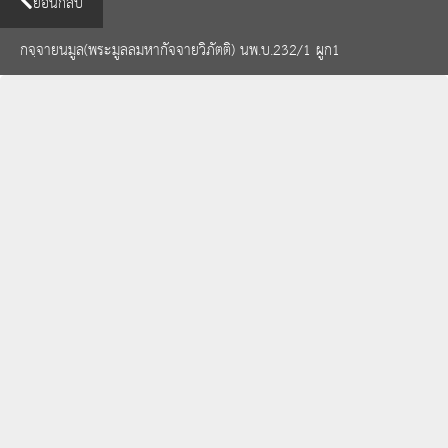
ย้อนกลับ
กจฺจายนมูล(พระมูลลมหากัจจายวิภัตติ) นพ.บ.232/1 ผูก1