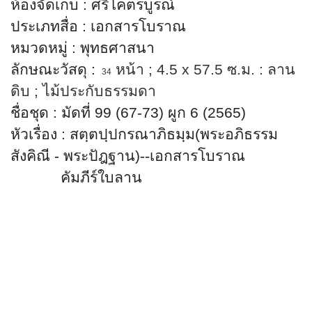
ห้องจัดเก็บ
:
ศรีโคตรบูรณ์
ประเภทสื่อ
:
เอกสารโบราณ
หมวดหมู่
:
พุทธศาสนา
ลักษณะวัสดุ
:
หน้า
; 4.5 x 57.5
ซ.ม. : ลาน
34
ดิบ
; ไม้
ประกับธรรมดา
ชื่อชุด
:
มัดที่ 99 (67-73) ผูก 6 (2565)
หัวเรื่อง
:
สตฺตปฺปกรณาภิธมฺม(พระอภิธรรม
สังคิณี - พระปัฎฐาน)
--เอกสารโบราณ
คัมภีร์ใบลาน
พุทธศาสนา
อักษร
: ธรรมอีสาน
ภาษา
: ธรรมอีสาน
บทคัดย่อ
:
มีเนื้อหาเกี่ยวกับพุทธศาสนา
สามารถสืบค้นได้ที่ห้องศรีโคตรบูรณ์
หอสมุดแห่งชาติเฉลิมพระเกียรติ
สมเด็จ