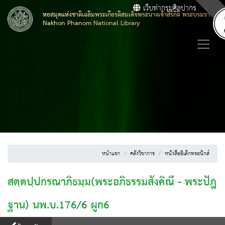
เว็บท่ากรมศิลปากร
หอสมุดแห่งชาติเฉลิมพระเกียรติสมเด็จพระนางเจ้าสิริกิติ์ พระบรมราชิน
Nakhon Phanom National Library
หน้าแรก
คลังวิชาการ
หนังสืออิเล็กทรอนิกส์
สตฺตปฺปกรณาภิธมฺม(พระอภิธรรมสังคิณี - พระปัฎ
ฐาน) นพ.บ.176/6 ผูก6