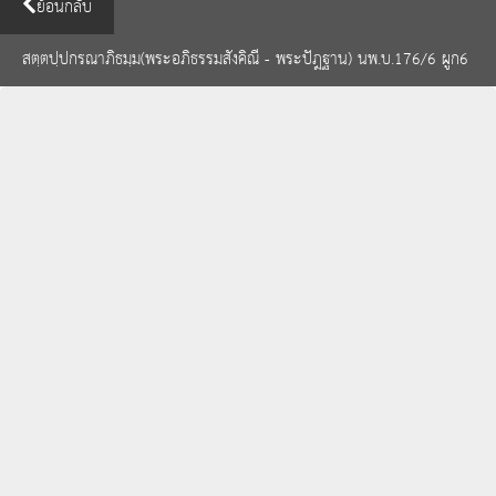
ย้อนกลับ
สตฺตปฺปกรณาภิธมฺม(พระอภิธรรมสังคิณี - พระปัฎฐาน) นพ.บ.176/6 ผูก6