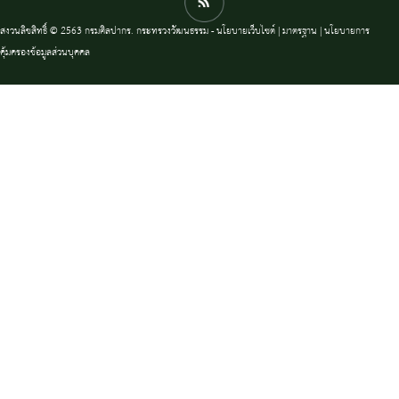
สงวนลิขสิทธิ์ © 2563 กรมศิลปากร. กระทรวงวัฒนธรรม -
นโยบายเว็บไซต์
|
มาตรฐาน
|
นโยบายการ
คุ้มครองข้อมูลส่วนบุคคล