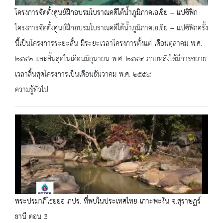
โครงการจัดตั้งศูนย์ฝึกอบรมโบราณคดีใต้น้ำภูมิภาคเอเชีย – แปซิฟิก
โครงการจัดตั้งศูนย์ฝึกอบรมโบราณคดีใต้น้ำภูมิภาคเอเชีย – แปซิฟิกครั้ง
นี้เป็นโครงการระยะสั้น มีระยะเวลาโครงการตั้งแต่ เดือนตุลาคม พ.ศ.
๒๕๕๒ และสิ้นสุดในเดือนมิถุนายน พ.ศ. ๒๕๕๔ ภายหลังได้มีการขยาย
เวลาสิ้นสุดโครงการเป็นเดือนธันวาคม พ.ศ. ๒๕๕๔
ความรู้ทั่วไป
พระปรมาภิไธยย่อ ภปร. ที่พบในประเทศไทย เกาะพะงัน จ.สุราษฏร์
ธานี ตอน 3