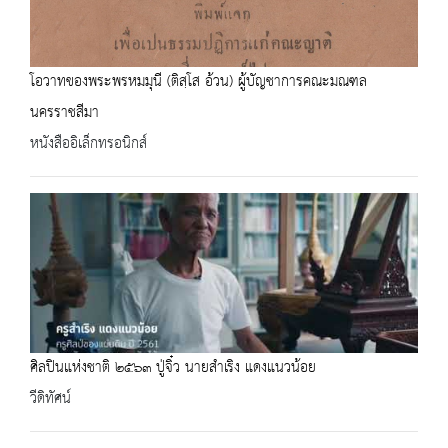
โอวาทของพระพรหมมุนี (ติสฺโส อ้วน) ผู้บัญชาการคณะมณฑล
นครราชสีมา
หนังสืออิเล็กทรอนิกส์
ศิลปินแห่งชาติ ๒๕๖๓ ปู่จิ๋ว นายสำเริง แดงแนวน้อย
วีดิทัศน์