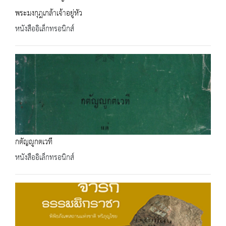
พระมงกุฎเกล้าเจ้าอยู่หัว
หนังสืออิเล็กทรอนิกส์
กตัญญูกตเวที
หนังสืออิเล็กทรอนิกส์