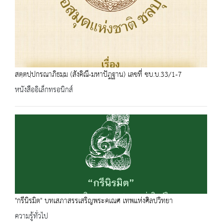
สตฺตปฺปกรณาภิธมฺม (สังคิณี-มหาปัฎฐาน) เลขที่ ชบ.บ.33/1-7
หนังสืออิเล็กทรอนิกส์
"กรีนิรมิต" บทเสภาสรรเสริญพระคเณศ เทพแห่งศิลปวิทยา
ความรู้ทั่วไป