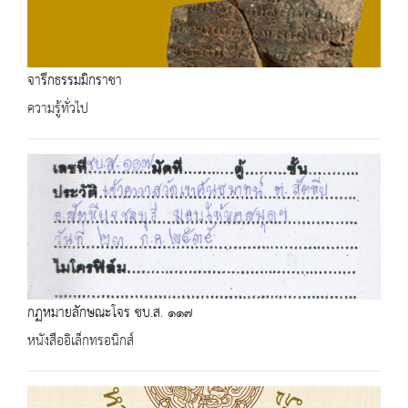
จารึกธรรมมิกราชา
ความรู้ทั่วไป
กฏหมายลักษณะโจร ชบ.ส. ๑๑๗
หนังสืออิเล็กทรอนิกส์