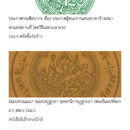
ประกาศกรมศิลปากร เรื่อง ประกาศผู้ชนะการเสนอราคาจ้างเหมา
ตกแต่งสถานที่ โดยวิธีเฉพาะเจาะจง
ประกาศจัดซื้อจัดจ้าง
ธมฺมปทวณฺณนา ธมฺมปทฏฐกถา ขุทฺทกนิกายฎฐกถถา (พระธัมมปทัตถก
ถา) สพ.บ.144/1
หนังสืออิเล็กทรอนิกส์