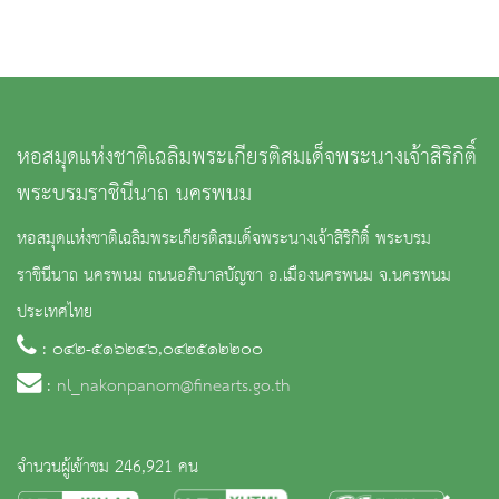
หอสมุดแห่งชาติเฉลิมพระเกียรติสมเด็จพระนางเจ้าสิริกิติ์
พระบรมราชินีนาถ นครพนม
หอสมุดแห่งชาติเฉลิมพระเกียรติสมเด็จพระนางเจ้าสิริกิติ์ พระบรม
ราชินีนาถ นครพนม ถนนอภิบาลบัญชา อ.เมืองนครพนม จ.นครพนม
ประเทศไทย
: ๐๔๒-๕๑๖๒๔๖,๐๔๒๕๑๒๒๐๐
:
nl_nakonpanom@finearts.go.th
จำนวนผู้เข้าชม 246,921 คน