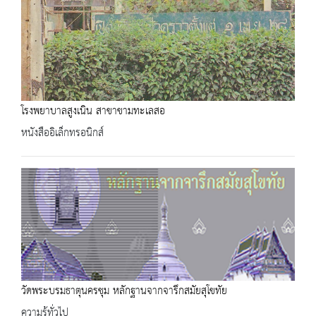
โรงพยาบาลสูงเนิน สาขาขามทะเลสอ
หนังสืออิเล็กทรอนิกส์
วัดพระบรมธาตุนครชุม หลักฐานจากจารึกสมัยสุโขทัย
ความรู้ทั่วไป