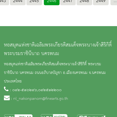
443
2444
2445
2446
2447
2448
2449
...
หอสมุดแห่งชาติเฉลิมพระเกียรติสมเด็จพระนางเจ้าสิริกิติ์
พระบรมราชินีนาถ นครพนม
หอสมุดแห่งชาติเฉลิมพระเกียรติสมเด็จพระนางเจ้าสิริกิติ์ พระบรม
ราชินีนาถ นครพนม ถนนอภิบาลบัญชา อ.เมืองนครพนม จ.นครพนม
ประเทศไทย
: ๐๔๒-๕๑๖๒๔๖,๐๔๒๕๑๒๒๐๐
:
nl_nakonpanom@finearts.go.th