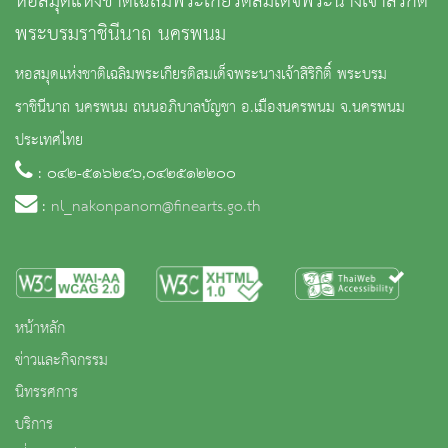
หอสมุดแห่งชาติเฉลิมพระเกียรติสมเด็จพระนางเจ้าสิริกิติ์
พระบรมราชินีนาถ นครพนม
หอสมุดแห่งชาติเฉลิมพระเกียรติสมเด็จพระนางเจ้าสิริกิติ์ พระบรม
ราชินีนาถ นครพนม ถนนอภิบาลบัญชา อ.เมืองนครพนม จ.นครพนม
ประเทศไทย
: ๐๔๒-๕๑๖๒๔๖,๐๔๒๕๑๒๒๐๐
:
nl_nakonpanom@finearts.go.th
หน้าหลัก
ข่าวและกิจกรรม
นิทรรศการ
บริการ