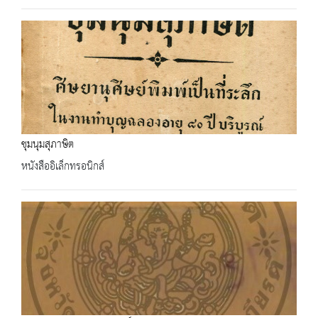
ชุมนุมสุภาษิต
หนังสืออิเล็กทรอนิกส์