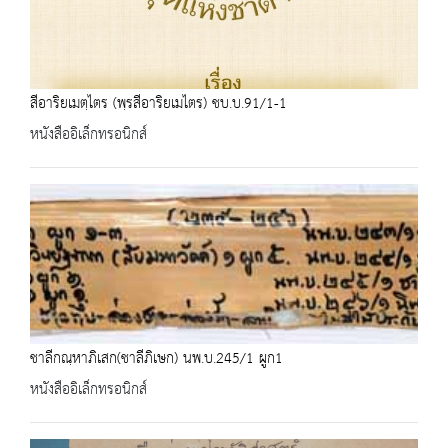
สีอาริยเมตฺไตร (พฺรสีอาริยเมไตร) ชบ.บ.91/1-1
หนังสืออิเล็กทรอนิกส์
ชาลีกณฺหาภิเสก(ชาลีภิเษก) นพ.บ.245/1 ผูก1
หนังสืออิเล็กทรอนิกส์