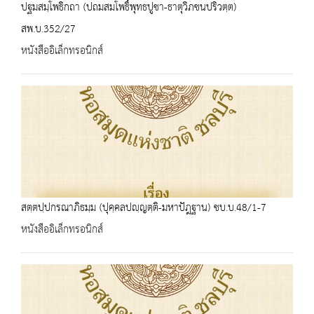
ปฐมสมฺโพธิกถา (ปถมสมโพธิ์พุทธปูชา-ธาตุวิภชนปริวตฺต)
สพ.บ.352/27
หนังสืออิเล็กทรอนิกส์
สตฺตปฺปกรณาภิธมฺม (ปุคฺคลปญฺญตฺติ-มหาปัฎฐาน) ชบ.บ.48/1-7
หนังสืออิเล็กทรอนิกส์