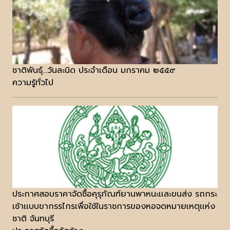
ชาติพันธุ์...วันละนิด ประจำเดือน มกราคม ๒๕๕๙
ความรู้ทั่วไป
ประกาศสอบราคาจัดซื้อคุรุภัณฑ์ยานพาหนะเเละขนส่ง รถกระ
เช้าเเบบขากรรไกรเพื่อใช้ในราชการของหอจดหมายเหตุเเห่ง
ชาติ จันทบุรี