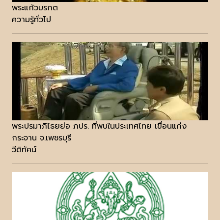
พระแก้วมรกต
ความรู้ทั่วไป
พระปรมาภิไธยย่อ ภปร. ที่พบในประเทศไทย เขื่อนแก่ง
กระจาน จ.เพชรบุรี
วีดิทัศน์