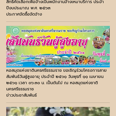
สิทธิคัดเลือกเพื่อจ้างเป็นพนักงานจ้างเหมาบริการ ประจำ
ปีงบประมาณ พ.ศ. ๒๕๖๓
ประกาศจัดซื้อจัดจ้าง
หอสมุดแห่งชาตินครศรีธรรมราช ขอเชิญร่วมโครงการสาย
สัมพันธ์วันผู้สูงอายุ ประจำปี ๒๕๖๑ วันพุธที่ ๑๑ เมษายน
๒๕๖๑ เวลา ๐๖.๓๐ น. เป็นต้นไป ณ หอสมุดแห่งชาติ
นครศรีธรรมราช
ข่าวประชาสัมพันธ์