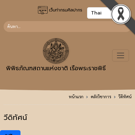
เว็บท่ากรมศิลปากร
พิพิธภัณฑสถานแห่งชาติ เรือพระราชพิธี
หน้าแรก
คลังวิชาการ
วีดิทัศน์
วีดิทัศน์