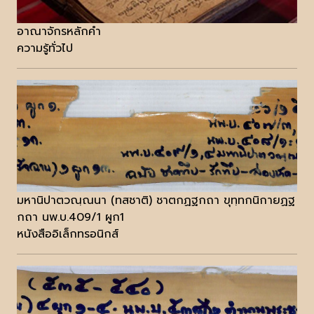
อาณาจักรหลักคำ
ความรู้ทั่วไป
มหานิปาตวณฺณนา (ทสชาติ) ชาตกฏฐกถา ขุทฺทกนิกายฏฐ
กถา นพ.บ.409/1 ผูก1
หนังสืออิเล็กทรอนิกส์