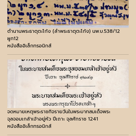
ตำนานพระธาตุตะโก้ง (ลำพระธาตุตะโก้ง) นพ.บ.538/12
ผูก12
หนังสืออิเล็กทรอนิกส์
จดหมายเหตุพระราชกิจรายวันในพระบาทสมเด็จพระ
จุลจอมเกล้าเจ้าอยู่หัว ปีเถาะ จุลศักราช 1241
หนังสืออิเล็กทรอนิกส์