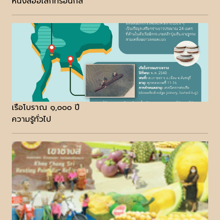
หนังสืออิเล็กทรอนิกส์
เรือโบราณ ๑,๐๐๐ ปี
ความรู้ทั่วไป