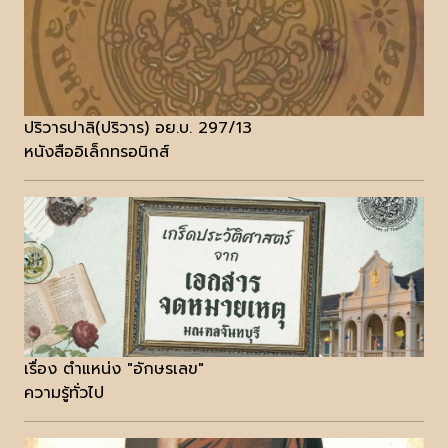
ปริวารปาลิ(ปริวาร) อย.บ. 297/13
หนังสืออิเล็กทรอนิกส์
เรื่อง ตำแหน่ง "อักษรเลข"
ความรู้ทั่วไป