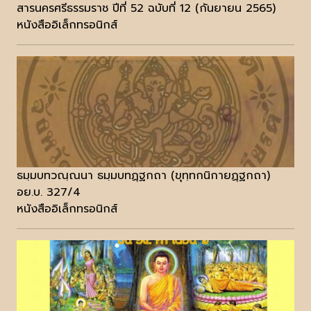
สารนครศรีธรรมราช ปีที่ 52 ฉบับที่ 12 (กันยายน 2565)
หนังสืออิเล็กทรอนิกส์
ธมฺมบทวณฺณนา ธมฺมบทฏฺฐกถา (ขุทฺทกนิกายฏฺฐกถา)
อย.บ. 327/4
หนังสืออิเล็กทรอนิกส์