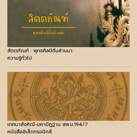
สัตตภัณฑ์ : พุทธศิลป์ถิ่นล้านนา
ความรู้ทั่วไป
เทศนาสังคิณี-มหาปัฎฐาน สพ.บ.194/7
หนังสืออิเล็กทรอนิกส์