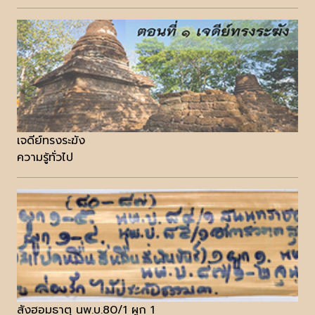
เจดีย์ทรงระฆัง
ความรู้ทั่วไป
สังฮอมธาตุ นพ.บ.80/1 ผูก 1