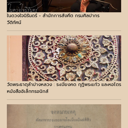
ในดวงใจนิรันดร์ - สำนักการสังคีต กรมศิลปากร
วีดิทัศน์
วัดพระธาตุลำปางหลวง : ระเบียงคด กุฏิพระแก้ว และหอไตร
หนังสืออิเล็กทรอนิกส์