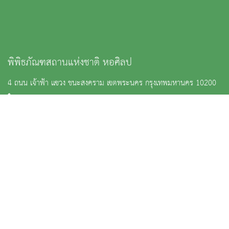
พิพิธภัณฑสถานแห่งชาติ หอศิลป
4 ถนน เจ้าฟ้า แขวง ชนะสงคราม เขตพระนคร กรุงเทพมหานคร 10200
: 0 2282 8525
:
nm_gallery@finearts.go.th
จำนวนผู้เข้าชม 68,289 คน
หน้าหลัก
ข่าวและกิจกรรม
นิทรรศการ