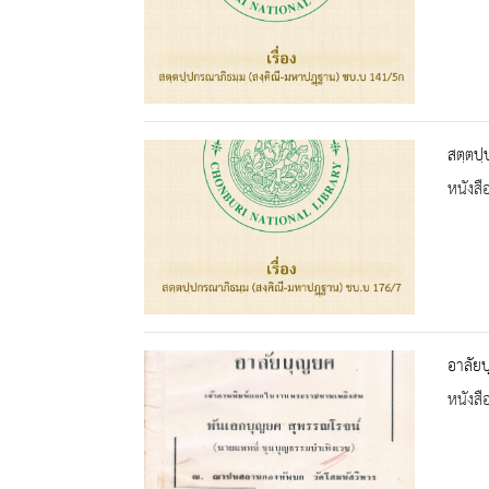
สตฺตปฺ
หนังสื
อาลัย
หนังสื