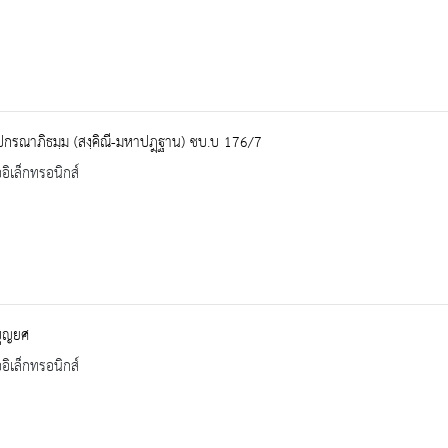
ปกรณาภิธมฺม (สงฺคิณี-มหาปฎฺฐาน) ชบ.บ 176/7
ออิเล็กทรอนิกส์
บุญยศ
ออิเล็กทรอนิกส์