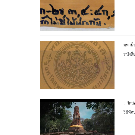
มหานิป
หนังสื
.. วัด
วีดิทัศน