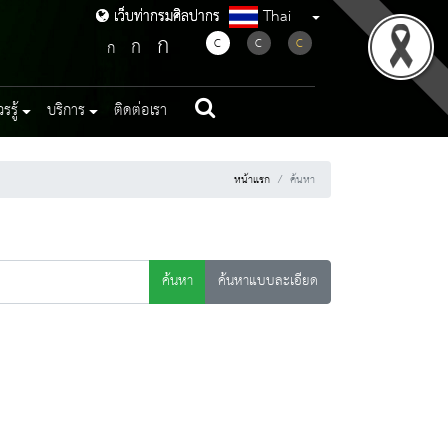
Thai
เว็บท่ากรมศิลปากร
เว็บท่ากรมศิลปากร
ก
ก
C
C
C
ก
รู้
บริการ
ติดต่อเรา
หน้าแรก
ค้นหา
ค้นหา
ค้นหาแบบละเอียด