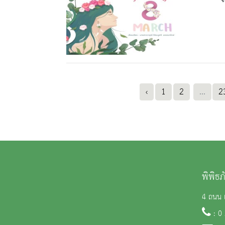
‹
1
2
...
2
พิพิธ
4 ถนน 
: 0