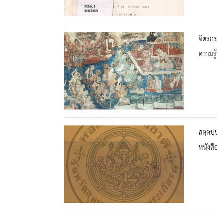
จิตรกร
ความรู้
สตฺตปฺ
หนังสื