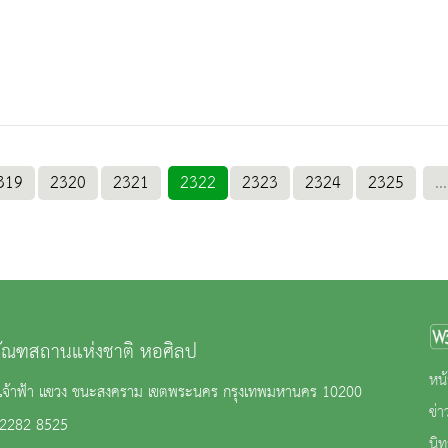
319
2320
2321
2322
2323
2324
2325
...
ภัณฑสถานแห่งชาติ หอศิลป
หน้
เจ้าฟ้า แขวง ชนะสงคราม เขตพระนคร กรุงเทพมหานคร 10200
ข่
 2282 8525
นิ