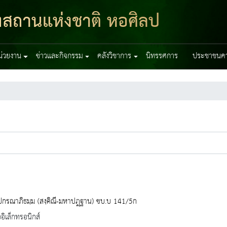
ฑสถานแห่งชาติ หอศิลป
หน่วยงาน
ข่าวและกิจกรรม
คลังวิชาการ
นิทรรศการ
ประชาชนควร
ปกรณาภิธมฺม (สงฺคิณี-มหาปฎฺฐาน) ชบ.บ 141/5ก
ออิเล็กทรอนิกส์