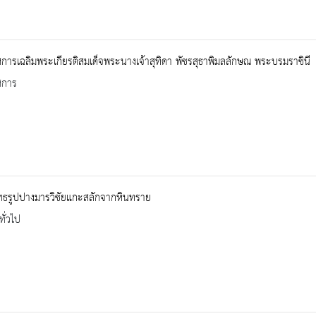
การเฉลิมพระเกียรติสมเด็จพระนางเจ้าสุทิดา พัชรสุธาพิมลลักษณ พระบรมราชินี
ศการ
ทธรูปปางมารวิชัยแกะสลักจากหินทราย
ทั่วไป