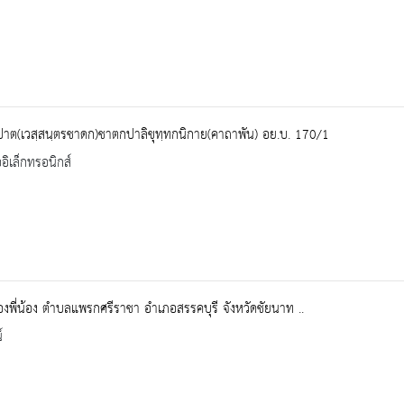
าต(เวสฺสนฺตรชาดก)ชาตกปาลิขุทฺทกนิกาย(คาถาพัน) อย.บ. 170/1
ออิเล็กทรอนิกส์
สองพี่น้อง ตำบลแพรกศรีราชา อำเภอสรรคบุรี จังหวัดชัยนาท ..
์