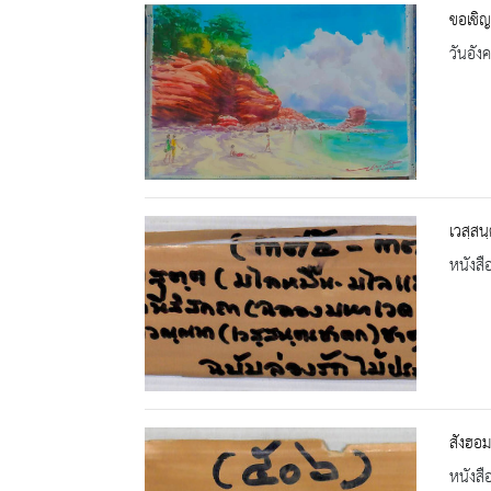
ขอเชิญ
วันอัง
เวสฺสน
หนังสื
สังฮอ
หนังสื