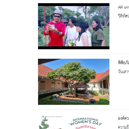
AR sm
วีดิทัศน
พิพิธภ
วันเสา
องค์ควา
ความรู้