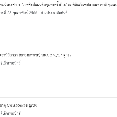
ชมนิทรรศการ "วาดศิลป์แผ่นดินชุมพรครั้งที่ ๑" ณ พิพิธภัณฑสถานแห่งชาติ ชุมพร
คารที่ 28 กุมภาพันธ์ 2566 | ข่าวประชาสัมพันธ์
ฺตรานิสิสกถา (ฉลองมหาเวด) นพ.บ.376/17 ผูก17
ออิเล็กทรอนิกส์
มธาตุ นพ.บ.506/2ข ผูก2ข
ออิเล็กทรอนิกส์