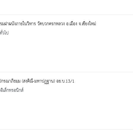
รมฝาผนังภายในวิหาร วัดบวกครกหลวง อ.เมือง จ.เชียงใหม่
ทั่วไป
ปกรณาภิธมฺม (สงฺคิณี-มหาปฏฺฐาน) อย.บ.13/1
ออิเล็กทรอนิกส์