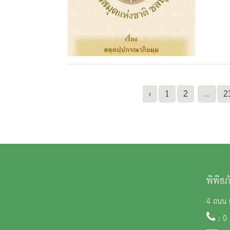
‹
1
2
...
2
พิพิธ
4 ถนน 
: 0