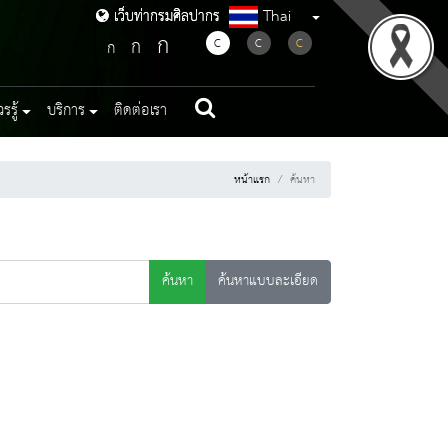
Thai
เว็บท่ากรมศิลปากร
เว็บท่ากรมศิลปากร
ก
ก
C
C
C
ก
รู้
บริการ
ติดต่อเรา
หน้าแรก
ค้นหา
ค้นหา
ค้นหาแบบละเอียด