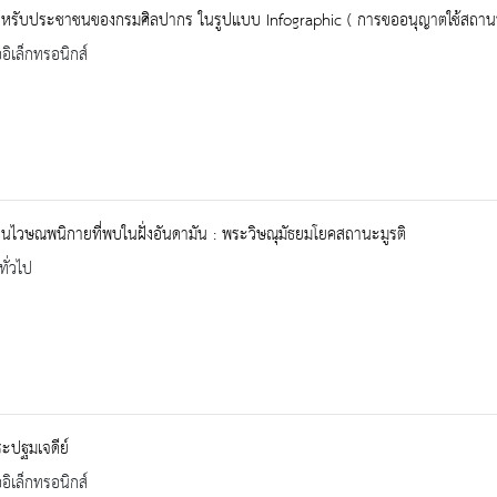
สำหรับประชาชนของกรมศิลปากร ในรูปแบบ Infographic ( การขออนุญาตใช้สถานที
ออิเล็กทรอนิกส์
นไวษณพนิกายที่พบในฝั่งอันดามัน : พระวิษณุมัธยมโยคสถานะมูรติ
ทั่วไป
พระปฐมเจดีย์
ออิเล็กทรอนิกส์