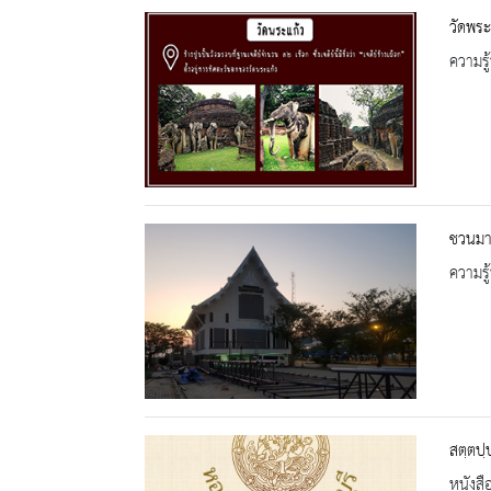
วัดพระ
ความรู้
ชวนมาร
ความรู้
สตฺตปฺ
หนังสื