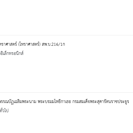
หราศาสตร์ (โหราศาสตร์) สพ.บ.216/1ก
ออิเล็กทรอนิกส์
พรรณบัฏเฉลิมพระนาม พระบรมมไหยิกาเธอ กรมสมเด็จพระสุดารัตนราชประยูร
ทั่วไป