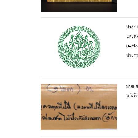
ประกาศ
และหอจ
(e-bid
ประกาศ
มงฺคลต
หนังสื