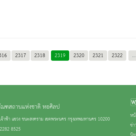
316
2317
2318
2319
2320
2321
2322
...
ภัณฑสถานแห่งชาติ หอศิลป
หน้
เจ้าฟ้า แขวง ชนะสงคราม เขตพระนคร กรุงเทพมหานคร 10200
ข่
 2282 8525
นิ