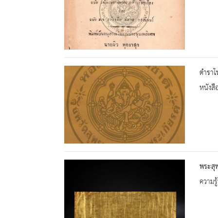
ตำราโ
หนังสื
พระสุ
ความรู้