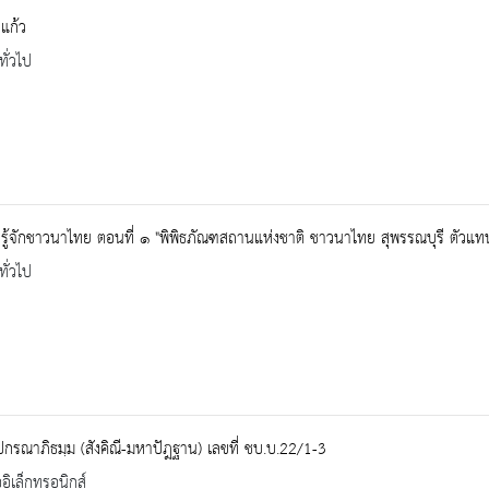
แก้ว
ทั่วไป
ู้จักชาวนาไทย ตอนที่ ๑ "พิพิธภัณฑสถานแห่งชาติ ชาวนาไทย สุพรรณบุรี ตัว
ทั่วไป
ปกรณาภิธมฺม (สังคิณี-มหาปัฎฐาน) เลขที่ ชบ.บ.22/1-3
ออิเล็กทรอนิกส์