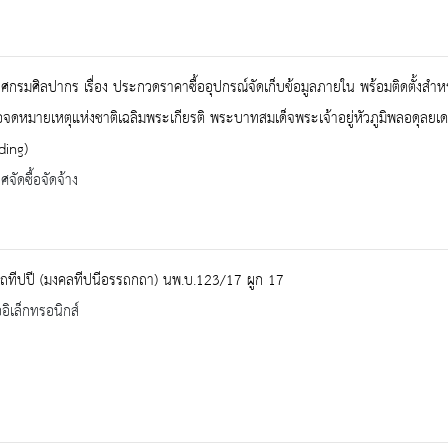
กรมศิลปากร เรื่อง ประกวดราคาซื้ออุปกรณ์จัดเก็บข้อมูลภายใน พร้อมติดตั้งสำ
ดหมายเหตุแห่งชาติเฉลิมพระเกียรติ พระบาทสมเด็จพระเจ้าอยู่หัวภูมิพลอดุลยเ
ding)
จัดซื้อจัดจ้าง
ฺถทีปปี (มงคลทีปนีอรรถกถา) นพ.บ.123/17 ผูก 17
ออิเล็กทรอนิกส์