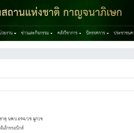
ฑสถานแห่งชาติ กาญจนาภิเษก
หน่วยงาน
ข่าวและกิจกรรม
คลังวิชาการ
นิทรรศการ
ประชาชนควร
มธาตุ นพ.บ.694/1ข ผูก1ข
ออิเล็กทรอนิกส์