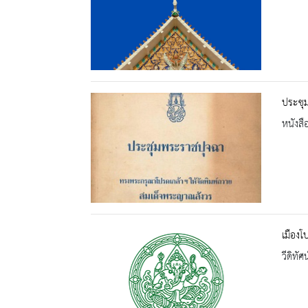
ประชุ
หนังสื
เมืองโ
วีดิทัศน