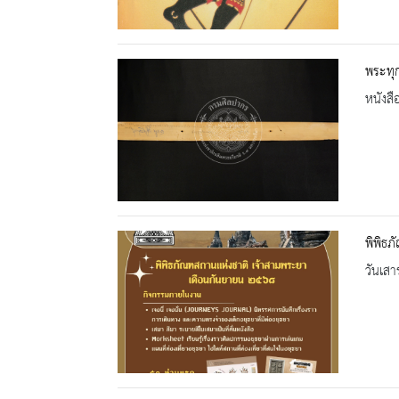
พระทุก
หนังสื
พิพิธภ
วันเสา