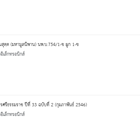
นสุตฺต (มหามูลนิพาน) นพ.บ.754/1-ข ผูก 1-ข
ออิเล็กทรอนิกส์
ศรีธรรมราช ปีที่ 33 ฉบับที่ 2 (กุมภาพันธ์ 2546)
ออิเล็กทรอนิกส์