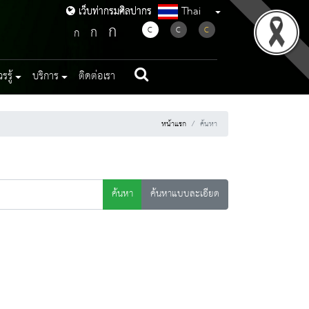
Thai
เว็บท่ากรมศิลปากร
เว็บท่ากรมศิลปากร
ก
ก
C
C
C
ก
รู้
บริการ
ติดต่อเรา
หน้าแรก
ค้นหา
ค้นหา
ค้นหาแบบละเอียด