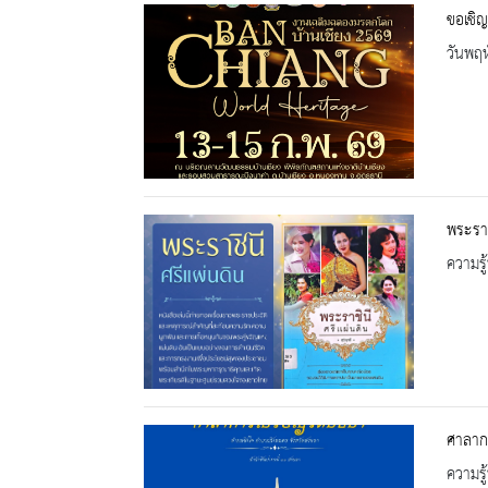
ขอเชิญ
วันพฤห
พระราช
ความรู้
ศาลากา
ความรู้