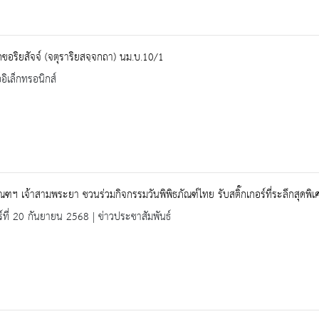
ขอริยสัจจ์ (จตุราริยสจฺจกถา) นม.บ.10/1
ออิเล็กทรอนิกส์
ัณฑฯ เจ้าสามพระยา ชวนร่วมกิจกรรมวันพิพิธภัณฑ์ไทย รับสติ๊กเกอร์ที่ระลึกสุดพิเ
ร์ที่ 20 กันยายน 2568 | ข่าวประชาสัมพันธ์