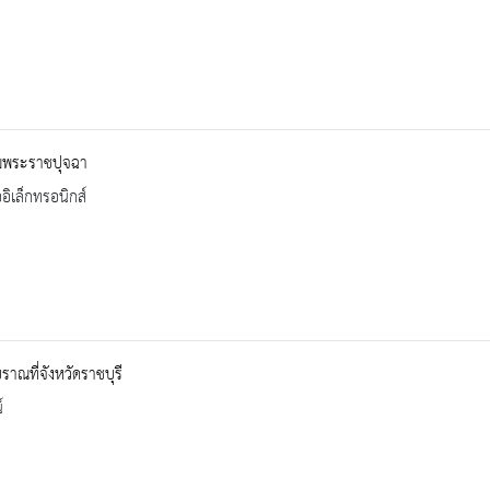
มพระราชปุจฉา
ออิเล็กทรอนิกส์
บราณที่จังหวัดราชบุรี
์