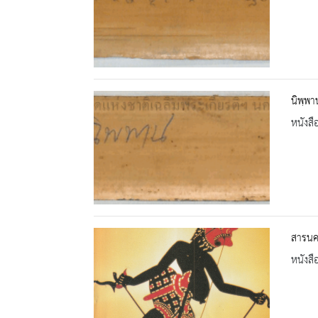
นิพฺพา
หนังสื
สารนคร
หนังสื