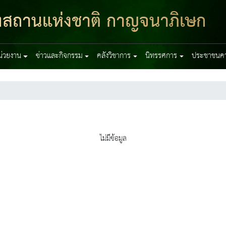
ฑสถานแห่งชาติ กาญจนาภิเษก
หน่วยงาน
ข่าวและกิจกรรม
คลังวิชาการ
นิทรรศการ
ประชาชนควร
ไม่มีข้อมูล