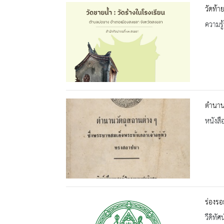
วัดท้าย
ความรู้
ตำนานว
หนังสื
ร่องร
วีดิทัศน