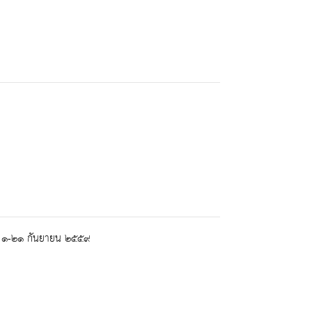
นที่ ๑-๒๑ กันยายน ๒๕๕๙