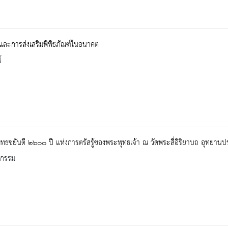
และการส่งเสริมพิพิธภัณฑ์ในอนาคต
์
ทธชยันตี ๒๖๐๐ ปี แห่งการตรัสรู้ของพระพุทธเจ้า ณ วัดพระสี่อิริยาบถ อุทยาน
จกรรม