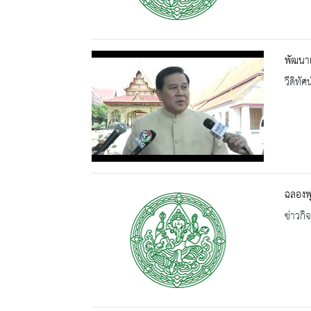
พัฒนา
วีดิทัศน
ฉลองพุ
ข่าวกิ