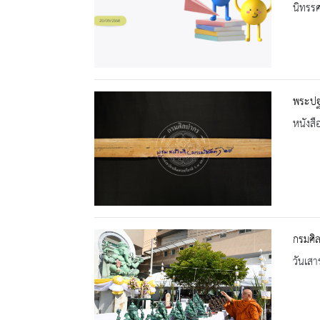
นิทรร
พระปฐ
หนังสื
กรมศิ
วันเสา