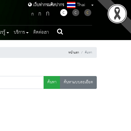
Thai
เว็บท่ากรมศิลปากร
เว็บท่ากรมศิลปากร
ก
ก
C
C
C
ก
รู้
บริการ
ติดต่อเรา
หน้าแรก
ค้นหา
ค้นหา
ค้นหาแบบละเอียด