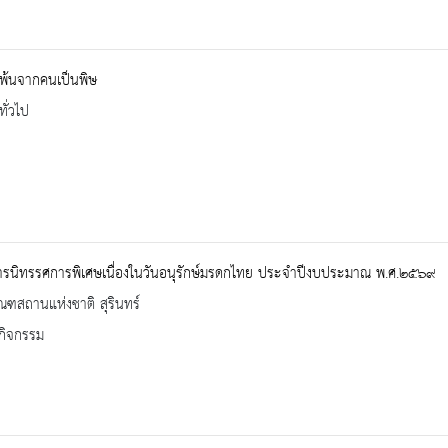
ดพ้นจากคนเป็นพิษ
ทั่วไป
ารนิทรรศการพิเศษเนื่องในวันอนุรักษ์มรดกไทย ประจำปีงบประมาณ พ.ศ.๒๕๖๙
ัณฑสถานแห่งชาติ สุรินทร์
กิจกรรม