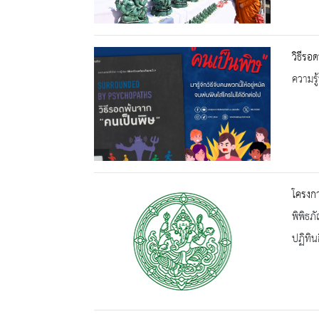
วิธีรอ
ความรู้
โครงก
พิพิธภ
ปฏิทิน