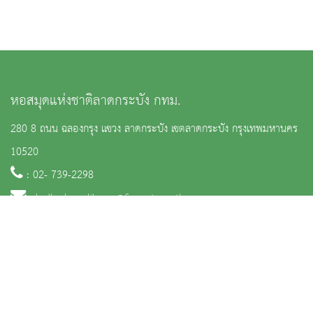
หอสมุดแห่งชาติลาดกระบัง กทม.
280 8 ถนน ฉลองกรุง แขวง ลาดกระบัง เขตลาดกระบัง กรุงเทพมหานคร
10520
: 02- 739-2298
:
ladkrabanglibrary@finearts.go.th
จำนวนผู้เข้าชม 2,502 คน
หน้าหลัก