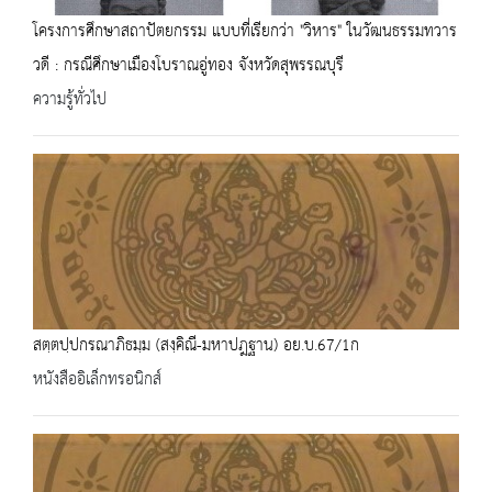
โครงการศึกษาสถาปัตยกรรม แบบที่เรียกว่า "วิหาร" ในวัฒนธรรมทวาร
วดี : กรณีศึกษาเมืองโบราณอู่ทอง จังหวัดสุพรรณบุรี
ความรู้ทั่วไป
สตฺตปฺปกรณาภิธมฺม (สงฺคิณี-มหาปฎฐาน) อย.บ.67/1ก
หนังสืออิเล็กทรอนิกส์