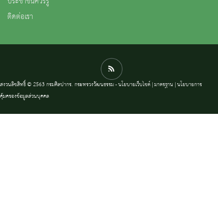
ประชาชนควรรู้
ติดต่อเรา
สงวนลิขสิทธิ์ © 2563 กรมศิลปากร. กระทรวงวัฒนธรรม -
นโยบายเว็บไซต์
|
มาตรฐาน
|
นโยบายการ
คุ้มครองข้อมูลส่วนบุคคล