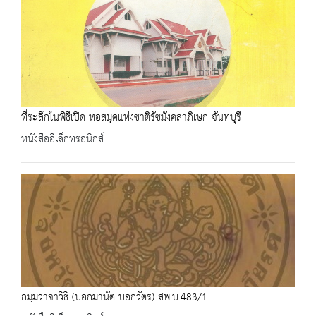
ที่ระลึกในพิธีเปิด หอสมุดแห่งชาติรัชมังคลาภิเษก จันทบุรี
หนังสืออิเล็กทรอนิกส์
กมฺมวาจาวิธิ (บอกมานัต บอกวัตร) สพ.บ.483/1