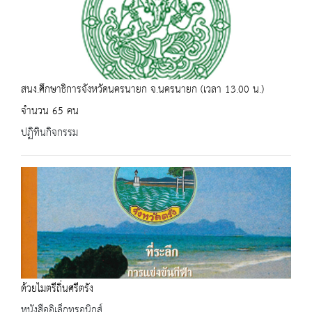
สนง.ศึกษาธิการจังหวัดนครนายก จ.นครนายก (เวลา 13.00 น.)
จำนวน 65 คน
ปฏิทินกิจกรรม
ด้วยไมตรีถิ่นศรีตรัง
หนังสืออิเล็กทรอนิกส์