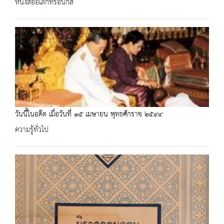
หนังสืออิเล็กทรอนิกส์
วันนี้ในอดีต เมื่อวันที่ ๑๕ เมษายน พุทธศักราช ๒๕๔๔
ความรู้ทั่วไป