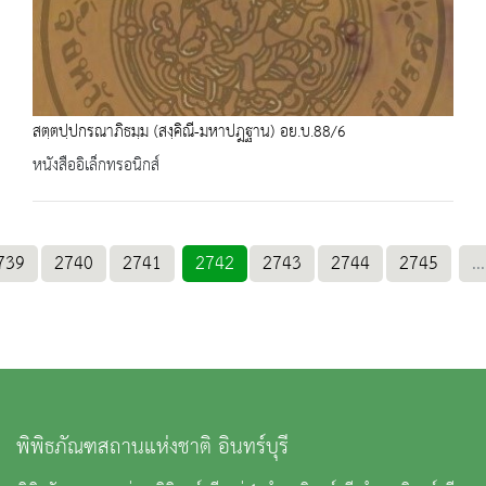
สตฺตปฺปกรณาภิธมฺม (สงฺคิณี-มหาปฎฐาน) อย.บ.88/6
หนังสืออิเล็กทรอนิกส์
739
2740
2741
2742
2743
2744
2745
...
พิพิธภัณฑสถานแห่งชาติ อินทร์บุรี