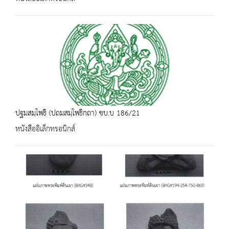
ปฐมสมฺโพธิ (ปถมสมฺโพธิกถา) ชบ.บ 186/21
หนังสืออิเล็กทรอนิกส์