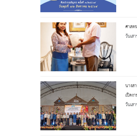
ศาสตรา
วันเสา
นางสาว
เปิดงา
วันเสา