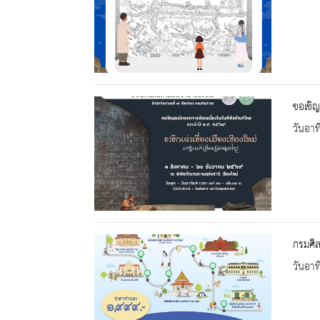
ขอเชิญ
วันอาท
กรมศิล
วันอาท