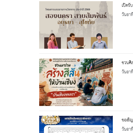
เปิดรั
วันอาท
ชวนศิล
วันอาท
ขอเชิญ
วันอาท