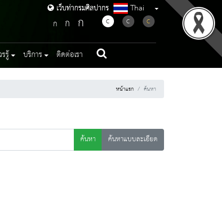
Thai
เว็บท่ากรมศิลปากร
เว็บท่ากรมศิลปากร
ก
ก
C
C
C
ก
รู้
บริการ
ติดต่อเรา
หน้าแรก
ค้นหา
ค้นหา
ค้นหาแบบละเอียด