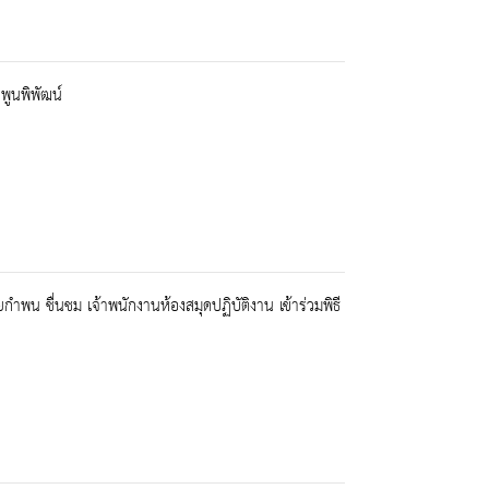
พูนพิพัฒน์
พน ชื่นชม เจ้าพนักงานห้องสมุดปฏิบัติงาน เข้าร่วมพิธี