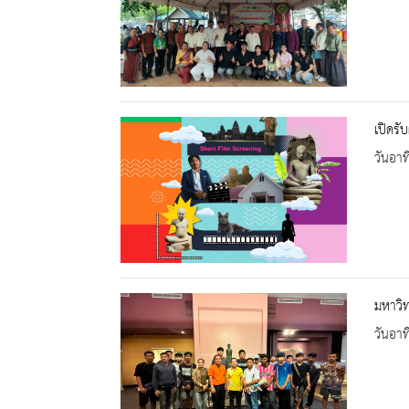
เปิดร
วันอาท
มหาวิท
วันอาท