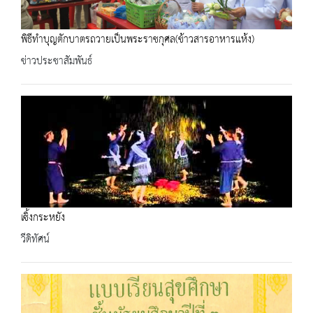
พิธีทำบุญตักบาตรถวายเป็นพระราชกุศล(ข้าวสารอาหารแห้ง)
ข่าวประชาสัมพันธ์
เซิ้งกระหยัง
วีดิทัศน์