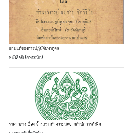
แก่นแท้ของการปฏิบัติมหากุศล
หนังสืออิเล็กทรอนิกส์
ราคากลาง เรื่อง จ้างเหมาทำความสะอาดสำนักการสังคีต