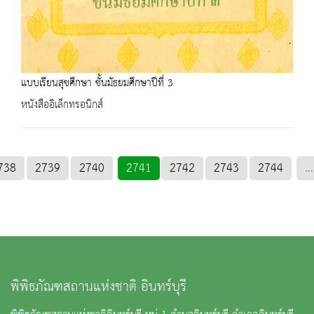
แบบเรียนสุขศึกษา ชั้นมัธยมศึกษาปีที่ 3
หนังสืออิเล็กทรอนิกส์
738
2739
2740
2741
2742
2743
2744
...
พิพิธภัณฑสถานแห่งชาติ อินทร์บุรี