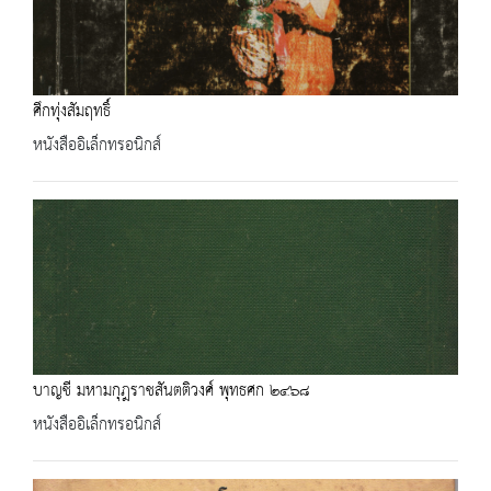
ศึกทุ่งสัมฤทธิ์
หนังสืออิเล็กทรอนิกส์
บาญชี มหามกุฎราชสันตติวงศ์ พุทธศก ๒๔๖๘
หนังสืออิเล็กทรอนิกส์