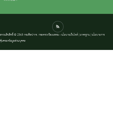
สงวนลิขสิทธิ์ © 2563 กรมศิลปากร. กระทรวงวัฒนธรรม -
นโยบายเว็บไซต์
|
มาตรฐาน
|
นโยบายการ
คุ้มครองข้อมูลส่วนบุคคล