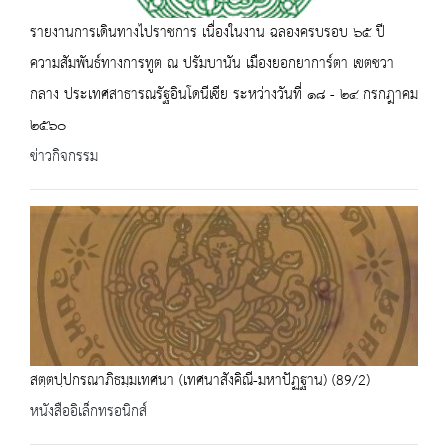
รายงานการเดินทางไปราชการ เนื่องในงาน ฉลองครบรอบ ๖๕ ปี
ความสัมพันธ์ทางการทูต ณ ปรัมบานัน เมืองยอกยาการ์ตา เขตชวา
กลาง ประเทศสาธารณรัฐอินโดนีเซีย ระหว่างวันที่ ๑๘ - ๒๔ กรกฎาคม
๒๕๖๐
ข่าวกิจกรรม
สตฺตปฺปกรณาภิธมฺมเทศนา (เทศนาสังคิณี-มหาปัฏฐาน) (89/2)
หนังสืออิเล็กทรอนิกส์