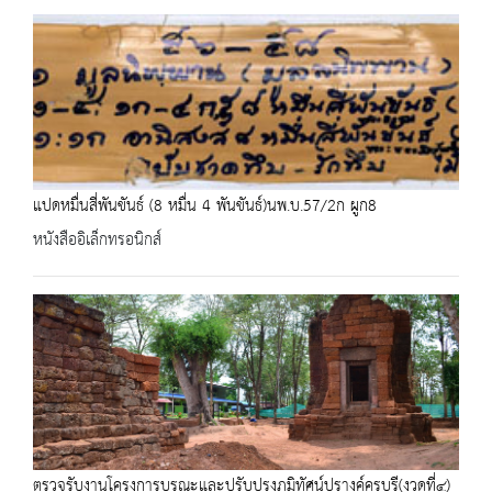
แปดหมื่นสี่พันขันธ์ (8 หมื่น 4 พันขันธ์)นพ.บ.57/2ก ผูก8
หนังสืออิเล็กทรอนิกส์
ตรวจรับงานโครงการบูรณะและปรับปรุงภูมิทัศน์ปรางค์ครบุรี(งวดที่๔)