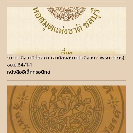
ฌาปนกิจฺจานิสํสกถา (อานิสงส์ฌาปนกิจฺจกถาพรกาลเถร)
ชบ.บ.64/1-1
หนังสืออิเล็กทรอนิกส์