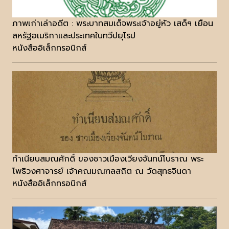
ภาพเก่าเล่าอดีต : พระบาทสมเด็จพระเจ้าอยู่หัว เสด็ฯ เยือน
สหรัฐอเมริกาและประเทศในทวีปยุโรป
หนังสืออิเล็กทรอนิกส์
ทำเนียบสมณศักดิ์ ของชาวเมืองเวียงจันทน์โบราณ พระ
โพธิวงศาจารย์ เจ้าคณมณฑลสถิต ณ วัดสุทธจินดา
หนังสืออิเล็กทรอนิกส์