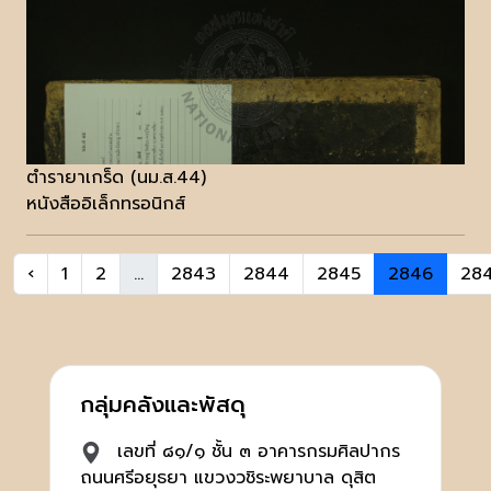
ตำรายาเกร็ด (นม.ส.44)
หนังสืออิเล็กทรอนิกส์
‹
1
2
...
2843
2844
2845
2846
28
กลุ่มคลังและพัสดุ
เลขที่ ๘๑/๑ ชั้น ๓ อาคารกรมศิลปากร
ถนนศรีอยุธยา แขวงวชิระพยาบาล ดุสิต