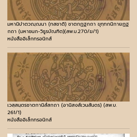
มหานิปาตวณฺณนา (ทสชาติ) ชาตกฏฐกถา ขุทฺทกนิกายฏฐ
กถา (มหาชนก-วิธูรบัณฑิต)(สพ.บ.270/ฆ/1)
หนังสืออิเล็กทรอนิกส์
เวสฺสนฺตรชาตกานิสํสกถา (อานิสงส์เวนสันดร) (สพ.บ.
261/1)
หนังสืออิเล็กทรอนิกส์