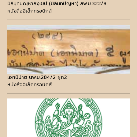
มิลินฺทปญฺหาสงฺเขป (มิลินทปัญหา) สพ.บ.322/8
หนังสืออิเล็กทรอนิกส์
เอกนิปาต นพ.บ.284/2 ผูก2
หนังสืออิเล็กทรอนิกส์