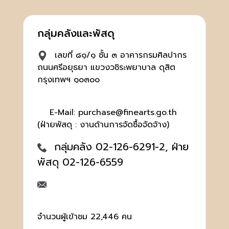
กลุ่มคลังและพัสดุ
เลขที่ ๘๑/๑ ชั้น ๓ อาคารกรมศิลปากร
ถนนศรีอยุธยา แขวงวชิระพยาบาล ดุสิต
กรุงเทพฯ ๑๐๓๐๐
E-Mail: purchase@finearts.go.th
(ฝ่ายพัสดุ : งานด้านการจัดซื้อจัดจ้าง)
กลุ่มคลัง 02-126-6291-2, ฝ่าย
พัสดุ 02-126-6559
จำนวนผู้เข้าชม 22,446 คน