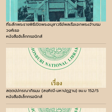
ที่ระลึกพระราชพิธีเปิดพระอนุสาวรีย์พลเรือเอกพระเจ้าบรม
วงศ์เธอ
หนังสืออิเล็กทรอนิกส์
สตฺตปฺปกรณาภิธมฺม (สงฺคิณี-มหาปฎฺฐาน) ชบ.บ 152/5
หนังสืออิเล็กทรอนิกส์