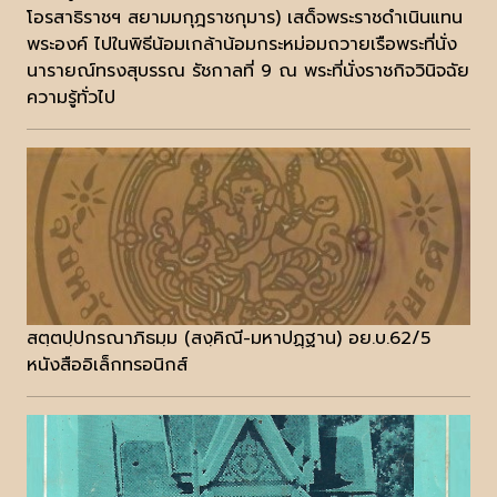
โอรสาธิราชฯ สยามมกุฎราชกุมาร) เสด็จพระราชดำเนินแทน
พระองค์ ไปในพิธีน้อมเกล้าน้อมกระหม่อมถวายเรือพระที่นั่ง
นารายณ์ทรงสุบรรณ รัชกาลที่ 9 ณ พระที่นั่งราชกิจวินิจฉัย
ความรู้ทั่วไป
สตฺตปฺปกรณาภิธมฺม (สงฺคิณี-มหาปฏฺฐาน) อย.บ.62/5
หนังสืออิเล็กทรอนิกส์