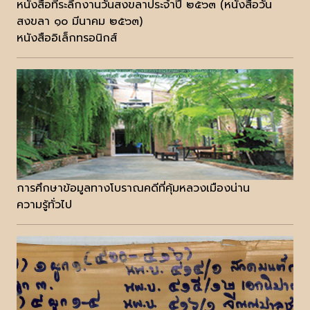
หนังสือที่ระลึกงานวันสงขลาประจำปี ๒๕๖๓ (หนังสือวัน
สงขลา ๑๐ มีนาคม ๒๕๖๓)
หนังสืออิเล็กทรอนิกส์
การศึกษาข้อมูลทางโบราณคดีที่คุ้มหลวงเมืองน่าน
ความรู้ทั่วไป