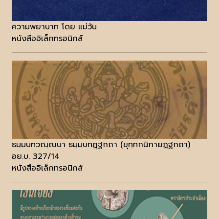
ความพยาบาท โดย แม่วัน
หนังสืออิเล็กทรอนิกส์
ธมฺมบทวณฺณนา ธมฺมบทฏฺฐกถา (ขุทฺทกนิกายฏฺฐกถา)
อย.บ. 327/14
หนังสืออิเล็กทรอนิกส์