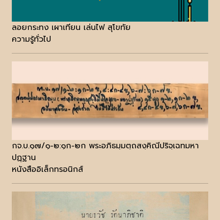
ลอยกระทง เผาเทียน เล่นไฟ สุโขทัย
ความรู้ทั่วไป
กจ.บ.๑๗/๑-๒:๑ก-๒ก พระอภิธมฺมตฺถสงฺคิณีปริจฺเฉทมหา
ปฏฺฐาน
หนังสืออิเล็กทรอนิกส์