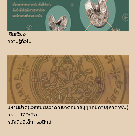
เงินเจียง
ความรู้ทั่วไป
มหานิปาต(เวสฺสนฺตรชาดก)ชาตกปาลิขุทฺทกนิกาย(คาถาพัน)
อย.บ. 170/2ฆ
หนังสืออิเล็กทรอนิกส์