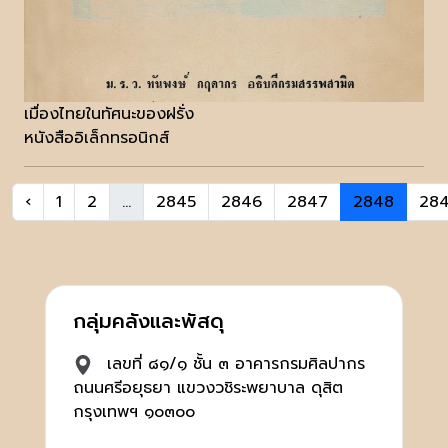
เมื่องไทยในทัศนะของฝรั่ง
หนังสืออิเล็กทรอนิกส์
‹
1
2
...
2845
2846
2847
2848
28
กลุ่มคลังและพัสดุ
เลขที่ ๘๑/๑ ชั้น ๓ อาคารกรมศิลปากร
ถนนศรีอยุธยา แขวงวชิระพยาบาล ดุสิต
กรุงเทพฯ ๑๐๓๐๐