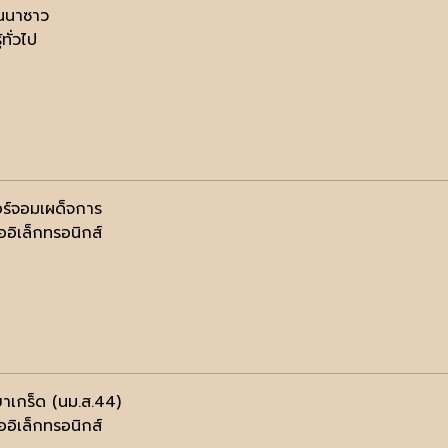
านนาซาว
้ทั่วไป
อร์จอมเผด็จการ
ออิเล็กทรอนิกส์
าเกร็ด (นม.ส.44)
ออิเล็กทรอนิกส์