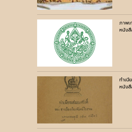
ภาพเก
หนังสื
ทำเนี
หนังสื