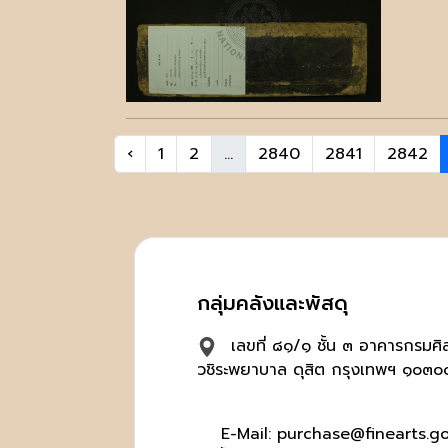
‹
1
2
...
2840
2841
2842
กลุ่มคลังและพัสดุ
เลขที่ ๘๑/๑ ชั้น ๓ อาคารกรมศ
วชิระพยาบาล ดุสิต กรุงเทพฯ ๑๐๓๐
E-Mail: purchase@finearts.go.t