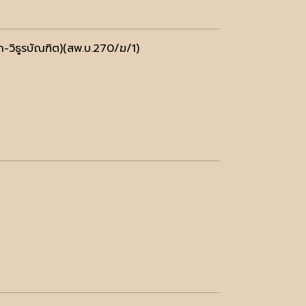
ิธูรบัณฑิต)(สพ.บ.270/ฆ/1)