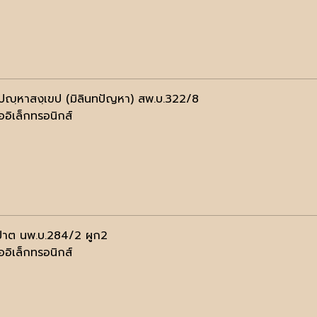
ฺทปญฺหาสงฺเขป (มิลินทปัญหา) สพ.บ.322/8
ออิเล็กทรอนิกส์
ปาต นพ.บ.284/2 ผูก2
ออิเล็กทรอนิกส์