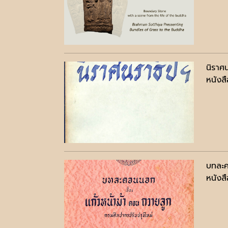
นิราศ
หนังสื
บทละค
หนังสื