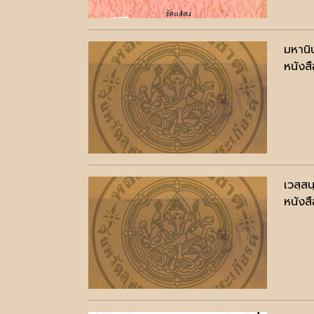
มหานิ
หนังสื
เวสฺส
หนังสื