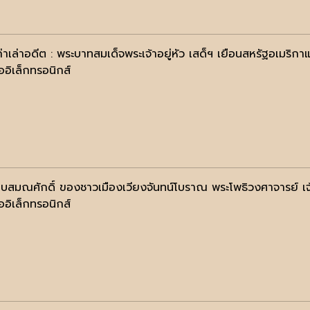
่าเล่าอดีต : พระบาทสมเด็จพระเจ้าอยู่หัว เสด็ฯ เยือนสหรัฐอเมริกา
ออิเล็กทรอนิกส์
ยบสมณศักดิ์ ของชาวเมืองเวียงจันทน์โบราณ พระโพธิวงศาจารย์
ออิเล็กทรอนิกส์