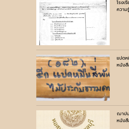
โรงเร
ความรู
แปดหมื
หนังสื
ฌาปนก
หนังสื