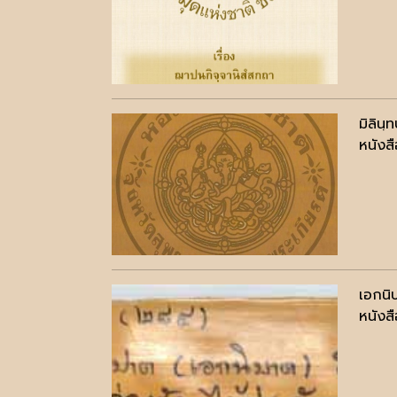
มิลิน
หนังสื
เอกนิ
หนังสื