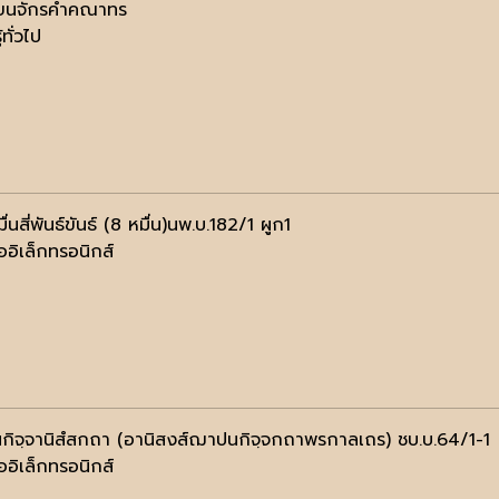
ียนจักรคำคณาทร
้ทั่วไป
่นสี่พันธ์ขันธ์ (8 หมื่น)นพ.บ.182/1 ผูก1
ออิเล็กทรอนิกส์
ิจฺจานิสํสกถา (อานิสงส์ฌาปนกิจฺจกถาพรกาลเถร) ชบ.บ.64/1-1
ออิเล็กทรอนิกส์