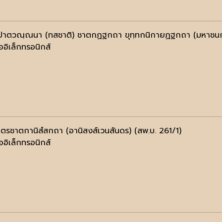
ปาตวณฺณนา (ทสชาติ) ชาตกฏฐกถา ขุทฺทกนิกายฏฐกถา (มหาชนก-ว
ออิเล็กทรอนิกส์
นฺตรชาตกานิสํสกถา (อานิสงส์เวนสันดร) (สพ.บ. 261/1)
ออิเล็กทรอนิกส์