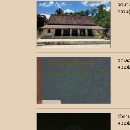
วัดบ้
ความรู
ฮิตเล
หนังสื
ตำราย
หนังสื