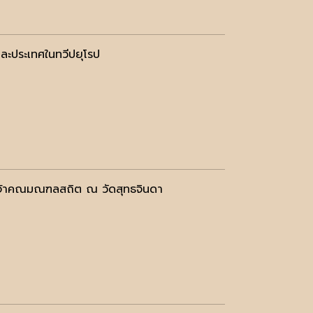
และประเทศในทวีปยุโรป
 เจ้าคณมณฑลสถิต ณ วัดสุทธจินดา