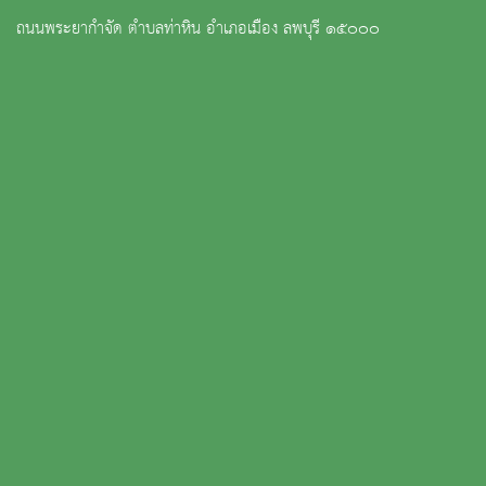
ถนนพระยากำจัด ตำบลท่าหิน อำเภอเมือง ลพบุรี ๑๕๐๐๐