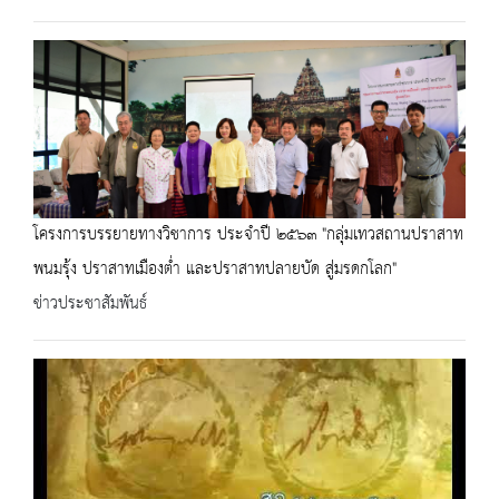
โครงการบรรยายทางวิชาการ ประจำปี ๒๕๖๓ "กลุ่มเทวสถานปราสาท
พนมรุ้ง ปราสาทเมืองต่ำ และปราสาทปลายบัด สู่มรดกโลก"
ข่าวประชาสัมพันธ์