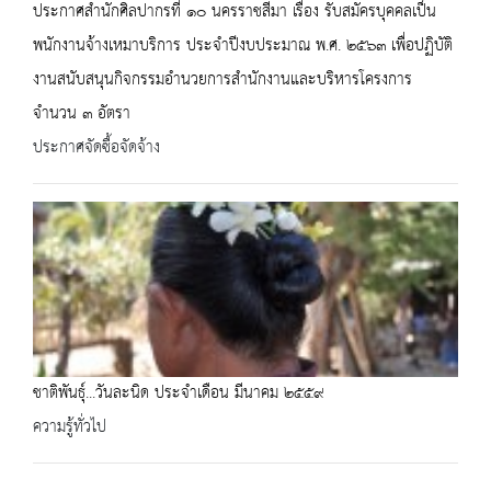
ประกาศสำนักศิลปากรที่ ๑๐ นครราชสีมา เรื่อง รับสมัครบุคคลเป็น
พนักงานจ้างเหมาบริการ ประจำปีงบประมาณ พ.ศ. ๒๕๖๓ เพื่อปฏิบัติ
งานสนับสนุนกิจกรรมอำนวยการสำนักงานและบริหารโครงการ
จำนวน ๓ อัตรา
ประกาศจัดซื้อจัดจ้าง
ชาติพันธุ์...วันละนิด ประจำเดือน มีนาคม ๒๕๕๙
ความรู้ทั่วไป