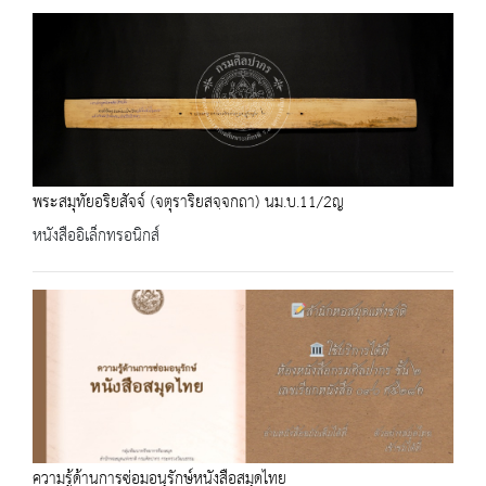
พระสมุทัยอริยสัจจ์ (จตุราริยสจฺจกถา) นม.บ.11/2ญ
หนังสืออิเล็กทรอนิกส์
ความรู้ด้านการซ่อมอนุรักษ์หนังสือสมุดไทย