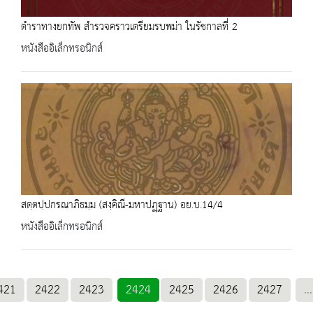
ตำราทางยกทัพ สำรวจคราวเตรียมรบพม่า ในรัชกาลที่ 2
หนังสืออิเล็กทรอนิกส์
สตฺตปฺปกรณาภิธมฺม (สงฺคิณี-มหาปฏฺฐาน) อย.บ.14/4
หนังสืออิเล็กทรอนิกส์
421
2422
2423
2424
2425
2426
2427
...