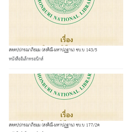
สตฺตปฺปกรณาภิธมฺม (สงฺคิณี-มหาปฎฺฐาน) ชบ.บ 143/5
หนังสืออิเล็กทรอนิกส์
สตฺตปฺปกรณาภิธมฺม (สงฺคิณี-มหาปฎฺฐาน) ชบ.บ 177/2ค