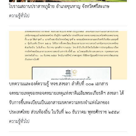
โบราณสถานปราสาทภูฝ้าย อำเภอขุนหาญ จังหวัดศรีสะเกษ
ความรู้ทั่วไป
บทความเเละองค์ความรู้ หจช.สงขลา ลำดับที่ ๐๐๑ เอกสาร
จดหมายเหตุของหอจดหมายเหตุแห่งชาติเฉลิมพระเกียรติฯ สงขลา ได้
รับการขึ้นทะเบียนเป็นเอกสารมรดกความทรงจำแห่งโลกของ
ประเทศไทย ส่วนท้องถิ่น ในวันที่ ๒๐ ธันวาคม พุทธศักราช ๒๕๕๙
ความรู้ทั่วไป