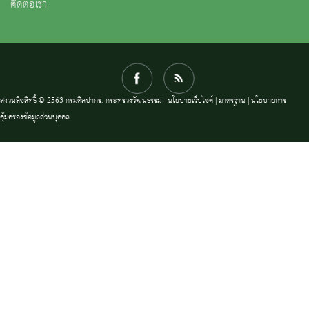
ติดต่อเรา
สงวนลิขสิทธิ์ © 2563 กรมศิลปากร. กระทรวงวัฒนธรรม -
นโยบายเว็บไซต์
|
มาตรฐาน
|
นโยบายการ
คุ้มครองข้อมูลส่วนบุคคล