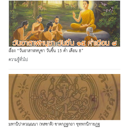
เรื่อง “วันอาสาฬหบูชา วันขึ้น 15 ค่ำ เดือน 8”
ความรู้ทั่วไป
มหานิปาตวณฺณนา (ทสชาติ) ชาตกฏฐกถา ขุทฺทกนิกายฏฐ