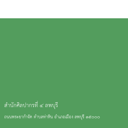
สำนักศิลปากรที่ ๔ ลพบุรี
ถนนพระยากำจัด ตำบลท่าหิน อำเภอเมือง ลพบุรี ๑๕๐๐๐