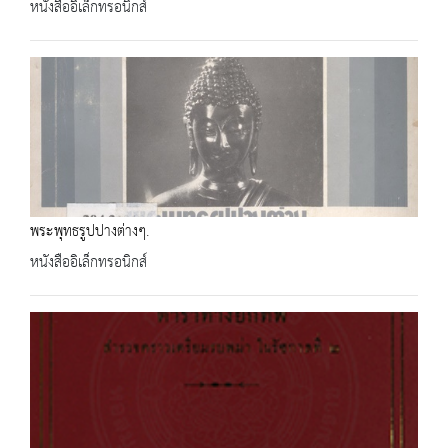
หนังสืออิเล็กทรอนิกส์
พระพุทธรูปปางต่างๆ.
หนังสืออิเล็กทรอนิกส์