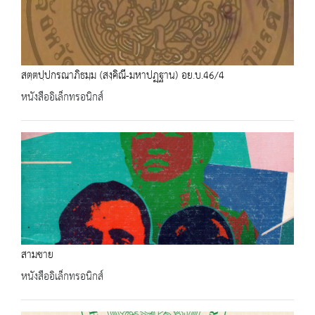
สตฺตปฺปกรณาภิธมฺม (สงฺคิณี-มหาปฏฺฐาน) อย.บ.46/4
หนังสืออิเล็กทรอนิกส์
สามชาย
หนังสืออิเล็กทรอนิกส์