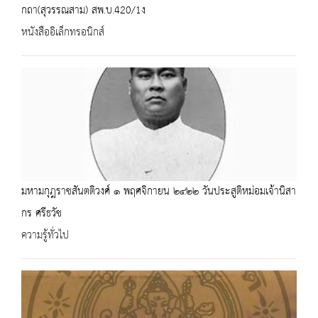
กถา(สุวรรณสาม) สพ.บ.420/1ง
หนังสืออิเล็กทรอนิกส์
มหามกุฎราชสันตติวงศ์ ๑ พฤศจิกายน ๒๔๒๒ วันประสูติหม่อมเจ้านิสา
กร ศรีธวัช
ความรู้ทั่วไป