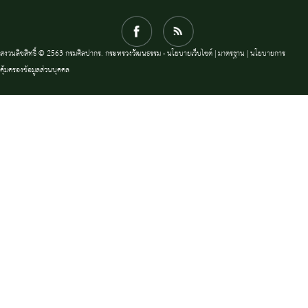
สงวนลิขสิทธิ์ © 2563 กรมศิลปากร. กระทรวงวัฒนธรรม -
นโยบายเว็บไซต์
|
มาตรฐาน
|
นโยบายการ
คุ้มครองข้อมูลส่วนบุคคล