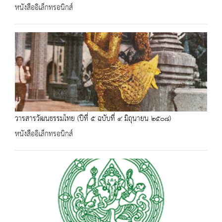
หนังสืออิเล็กทรอนิกส์
วารสารวัฒนธรรมไทย (ปีที่ ๕ ฉบับที่ ๔ มิถุนายน ๒๕๐๘)
หนังสืออิเล็กทรอนิกส์