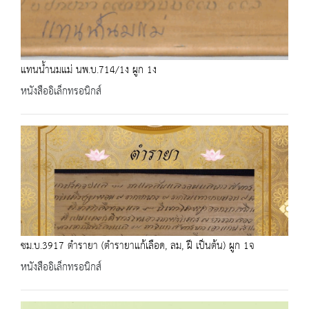
แทนน้ำนมแม่ นพ.บ.714/1ง ผูก 1ง
หนังสืออิเล็กทรอนิกส์
ชม.บ.3917 ตำรายา (ตำรายาแก้เลือด, ลม, ฝี เป็นต้น) ผูก 1จ
หนังสืออิเล็กทรอนิกส์