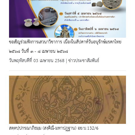
ขอเชิญร่วมฟังการเสวนาวิชาการ เนื่องในสัปดาห์วันอนุรักษ์มรดกไทย
๒๕๖๘ วันที่ ๓ - ๘ เมษายน ๒๕๖๘
วันพฤหัสบดีที่ 03 เมษายน 2568 | ข่าวประชาสัมพันธ์
สตฺตปฺปกรณาภิธมฺม (สงฺคิณี-มหาปฏฺฐาน) อย.บ.132/6