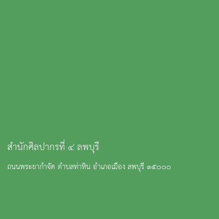
สำนักศิลปากรที่ ๔ ลพบุรี
ถนนพระยากำจัด ตำบลท่าหิน อำเภอเมือง ลพบุรี ๑๕๐๐๐