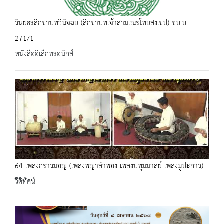
วินยธรสิกฺขาปทวินิจฺฉย (สิกฺขาปทเจ้าสามเณรโทยสงฺเขป) ชบ.บ.
271/1
หนังสืออิเล็กทรอนิกส์
64 เพลงกราวมอญ (เพลงพญาลำพอง เพลงปทุมมาลย์ เพลงมูปะกาว)
วีดิทัศน์