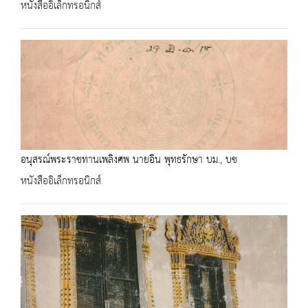
หนังสืออิเล็กทรอนิกส์
อนุสรณ์พระราชทานเพลิงศพ นายอิน พุทธรักษา บม., บช
หนังสืออิเล็กทรอนิกส์