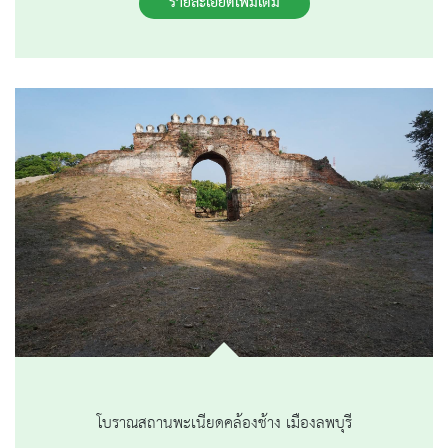
รายละเอียดเพิ่มเติม
โบราณสถานพะเนียดคล้องช้าง เมืองลพบุรี