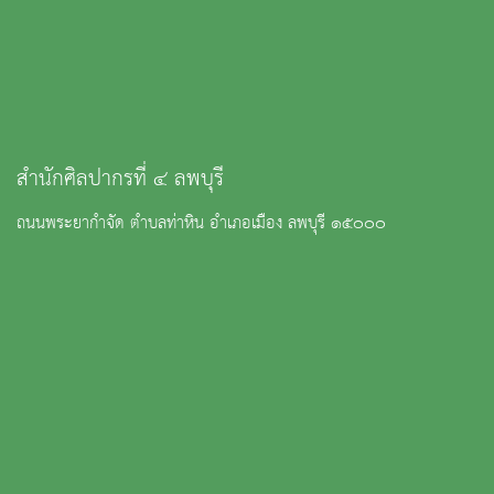
สำนักศิลปากรที่ ๔ ลพบุรี
ถนนพระยากำจัด ตำบลท่าหิน อำเภอเมือง ลพบุรี ๑๕๐๐๐