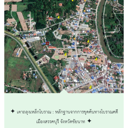
✦ เตาถลุงเหล็กโบราณ : หลักฐานจากการขุดค้นทางโบราณคดี
เมืองสรรคบุรี จังหวัดชัยนาท ✦