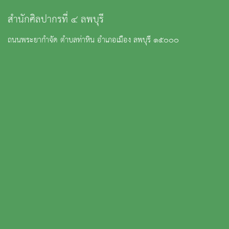
สำนักศิลปากรที่ ๔ ลพบุรี
ถนนพระยากำจัด ตำบลท่าหิน อำเภอเมือง ลพบุรี ๑๕๐๐๐