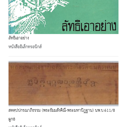
ลัทธิเอาอย่าง
หนังสืออิเล็กทรอนิกส์
สตตฺปปกรณาภิธรรม (พระธัมมสังคิณี-พระมหาปัฎฐาน) นพ.บ.611/8
ผูก8