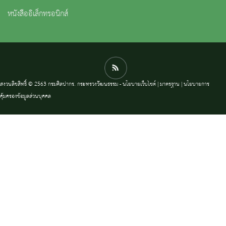
หนังสืออิเล็กทรอนิกส์
สงวนลิขสิทธิ์ © 2563 กรมศิลปากร. กระทรวงวัฒนธรรม -
นโยบายเว็บไซต์
|
มาตรฐาน
|
นโยบายการ
คุ้มครองข้อมูลส่วนบุคคล