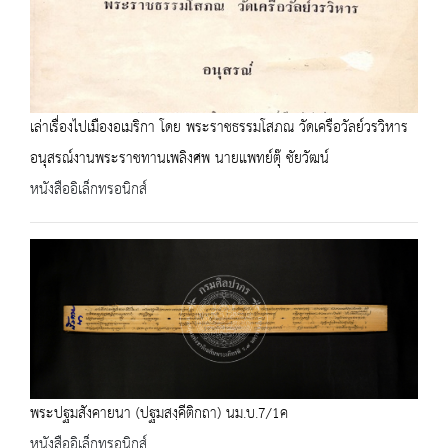
เล่าเรื่องไปเมืองอเมริกา โดย พระราชธรรมโสภณ วัดเครือวัลย์วรวิหาร
อนุสรณ์งานพระราชทานเพลิงศพ นายแพทย์ตุ๊ ชัยวัฒน์
หนังสืออิเล็กทรอนิกส์
พระปฐมสังคายนา (ปฐมสงฺคีติกถา) นม.บ.7/1ค
หนังสืออิเล็กทรอนิกส์