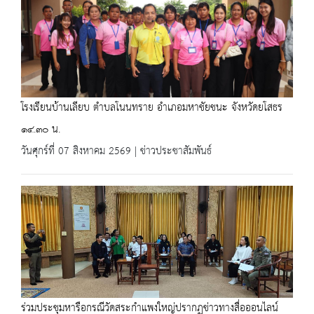
โรงเรียนบ้านเลียบ ตำบลโนนทราย อำเภอมหาชัยชนะ จังหวัดยโสธร
๑๔.๓๐ น.
วันศุกร์ที่ 07 สิงหาคม 2569 | ข่าวประชาสัมพันธ์
ร่วมประชุมหารือกรณีวัดสระกำแพงใหญ่ปรากฏข่าวทางสื่อออนไลน์