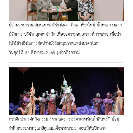
ผู้อำนวยการหอสมุดแห่งชาติรัชมังคลาภิเษก เชียงใหม่ เข้าพบกรรมการ
ผู้จัดการ บริษัท สุเทพ จำกัด เพื่อขอความอนุเคราะห์ภาพถ่าย เพื่อนำ
ไปใช้อ้างอิงในการจัดทำหนังสือสมุดภาพแหล่งมรดกโลก
วันศุกร์ที่ 07 สิงหาคม 2569 | ข่าวกิจกรรม
กรมศิลปากรจัดกิจกรรม “รากนครา มรรคาแห่งรัตนโกสินทร์” น้อม
รำลึกพระมหากรุณาธิคุณสมเด็จพระบรมราชชนนีพันปีหลวง