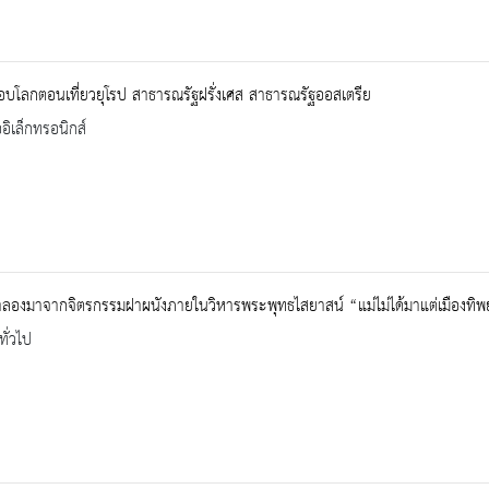
รอบโลกตอนเที่ยวยุโรป สาธารณรัฐฝรั่งเศส สาธารณรัฐออสเตรีย
ออิเล็กทรอนิกส์
องมาจากจิตรกรรมฝาผนังภายในวิหารพระพุทธไสยาสน์ “แม่ไม่ได้มาแต่เมืองทิพย์ 
ทั่วไป