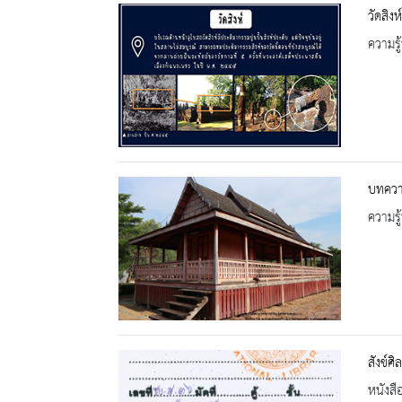
วัดสิงห์
ความรู้
บทควา
ความรู้
สังข์ศ
หนังสื