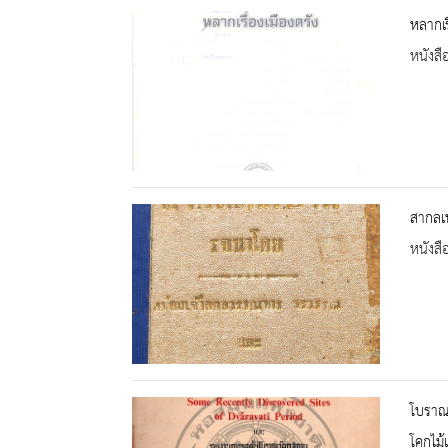
หลากเรื
หนังสื
สากลเ
หนังสื
โบราณ
โคกไม้