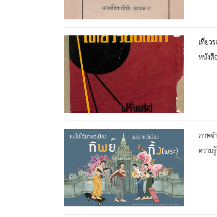
เที่ยว
หนังสื
ภาพจำล
ความรู้