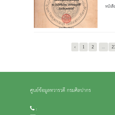
หนังสื
‹
1
2
...
2
ศูนย์ข้อมูลทวารวดี กรมศิลปากร
: