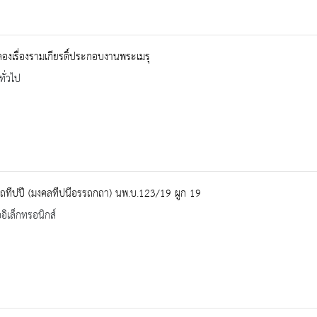
ลองเรื่องรามเกียรติ์ประกอบงานพระเมรุ
ทั่วไป
ฺถทีปปี (มงคลทีปนีอรรถกถา) นพ.บ.123/19 ผูก 19
ออิเล็กทรอนิกส์