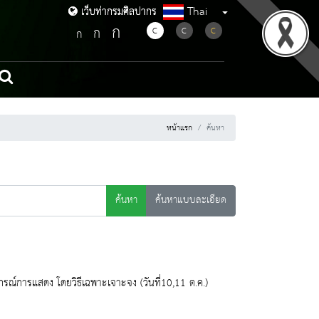
Thai
เว็บท่ากรมศิลปากร
เว็บท่ากรมศิลปากร
ก
ก
C
C
C
ก
หน้าแรก
ค้นหา
ค้นหา
ค้นหาแบบละเอียด
ณ์การแสดง โดยวิธีเฉพาะเจาะจง (วันที่10,11 ต.ค.)