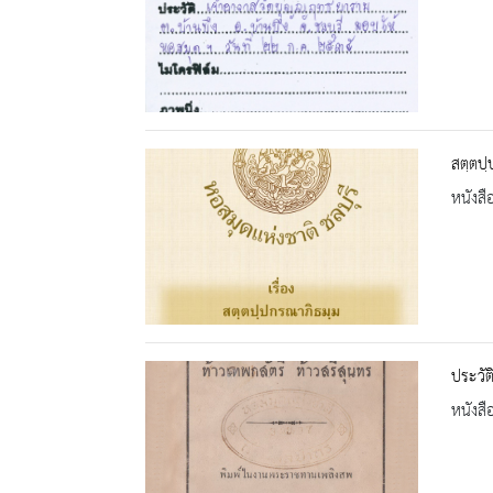
สตฺตปฺ
หนังสื
ประวัต
หนังสื