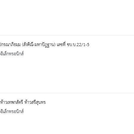
ปกรณาภิธมฺม (สังคิณี-มหาปัฎฐาน) เลขที่ ชบ.บ.22/1-5
ออิเล็กทรอนิกส์
ิท้าวเทพกสัตรี ท้าวสรีสุนทร
ออิเล็กทรอนิกส์