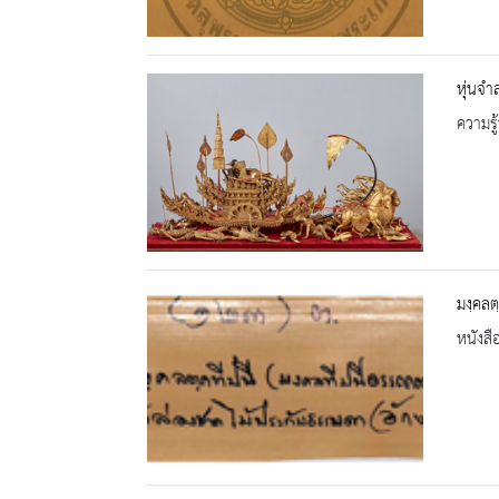
หุ่นจำ
ความรู้
มงฺคลต
หนังสื