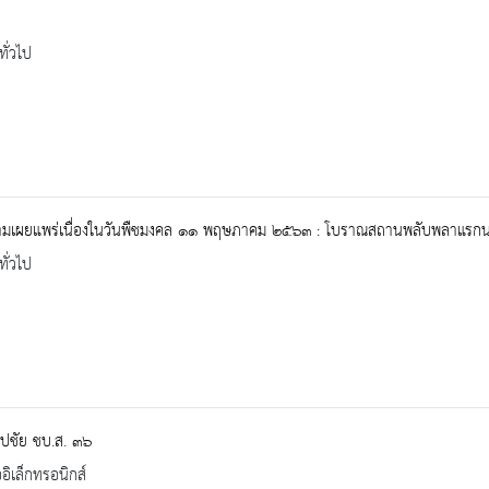
ทั่วไป
มเผยแพร่เนื่องในวันพืชมงคล ๑๑ พฤษภาคม ๒๕๖๓ : โบราณสถานพลับพลาแรกน
ทั่วไป
ิลปชัย ชบ.ส. ๓๖
ออิเล็กทรอนิกส์