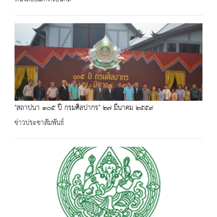
"สถาปนา ๑๐๕ ปี กรมศิลปากร" ๒๗ มีนาคม ๒๕๕๙
ข่าวประชาสัมพันธ์