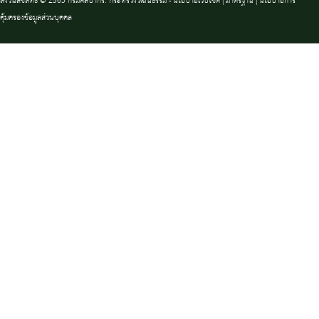
สงวนลิขสิทธิ์ © 2563 กรมศิลปากร. กระทรวงวัฒนธรรม -
นโยบายเว็บไซต์
|
มาตรฐาน
|
นโยบายการ
คุ้มครองข้อมูลส่วนบุคคล