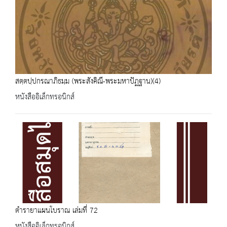
สตฺตปฺปกรณาภิธมฺม (พระสังคิณี-พระมหาปัฏฐาน)(4)
หนังสืออิเล็กทรอนิกส์
ตำรายาแผนโบราณ เล่มที่ 72
หนังสืออิเล็กทรอนิกส์