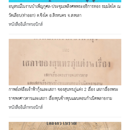
อนุสรณ์ในงานบำเพ็ญกุศล-ประชุมเพลิงศพพระอธิการทอง ธมฺมโชโต ณ
วัดเลียบ(ท่าออก) ต.ชิงโค อ.สิงหนคร จ.สงขลา
หนังสืออิเล็กทรอนิกส์
กาพย์เห่เรือเจ้าฟ้ากุ้งและเสภา ของสุนทรภู่แต่ง 2 เรื่อง เสภาเรื่องพระ
ราชพงศาวดารและเสภา เรื่องขุนช้างขุนแผนตอนกำเนิดพลายงาม
หนังสืออิเล็กทรอนิกส์