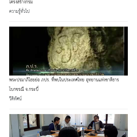
โครงสร้างกรม
ความรู้ทั่วไป
พระปรมาภิไธยย่อ ภปร. ที่พบในประเทศไทย อุทยานแห่งชาติธาร
โบกขรณี จ.กระบี่
วีดิทัศน์