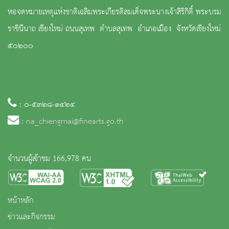
หอจดหมายเหตุแห่งชาติเฉลิมพระเกียรติสมเด็จพระนางเจ้าสิริกิติ์ พระบรม
ราชินีนาถ เชียงใหม่ ถนนสุเทพ ตำบลสุเทพ อำเภอเมือง จังหวัดเชียงใหม่
๕๐๒๐๐
: ๐-๕๓๒๘-๑๔๒๔
:
na_chiengmai@finearts.go.th
จำนวนผู้เข้าชม 166,978 คน
หน้าหลัก
ข่าวและกิจกรรม