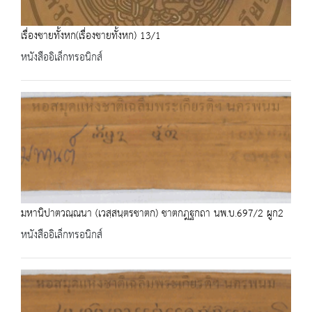
เรื่องชายทั้งหก(เรื่องชายทั้งหก) 13/1
หนังสืออิเล็กทรอนิกส์
มหานิปาตวณฺณนา (เวสฺสนฺตรชาตก) ชาตกฎฐกถา นพ.บ.697/2 ผูก2
หนังสืออิเล็กทรอนิกส์