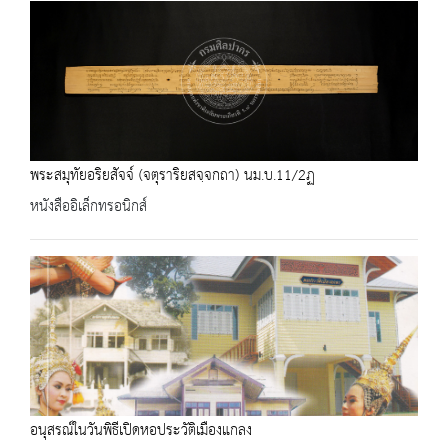
พระสมุทัยอริยสัจจ์ (จตุราริยสจฺจกถา) นม.บ.11/2ฏ
หนังสืออิเล็กทรอนิกส์
อนุสรณ์ในวันพิธีเปิดหอประวัติเมืองแกลง