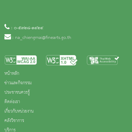
: ๐-๕๓๒๘-๑๔๒๔
:
na_chiengmai@finearts.go.th
หน้าหลัก
ข่าวและกิจกรรม
ประชาชนควรรู้
ติดต่อเรา
เกี่ยวกับหน่วยงาน
คลังวิชาการ
บริการ