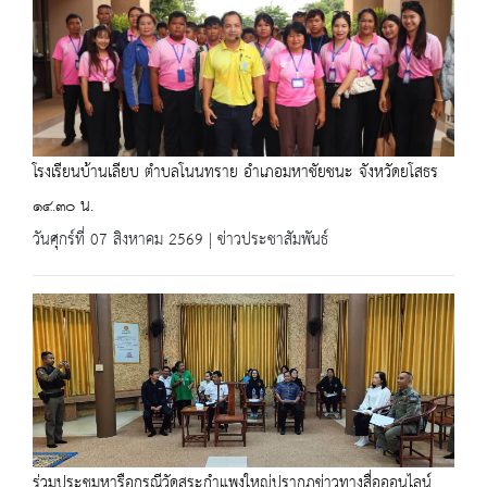
โรงเรียนบ้านเลียบ ตำบลโนนทราย อำเภอมหาชัยชนะ จังหวัดยโสธร
๑๔.๓๐ น.
วันศุกร์ที่ 07 สิงหาคม 2569 | ข่าวประชาสัมพันธ์
ร่วมประชุมหารือกรณีวัดสระกำแพงใหญ่ปรากฏข่าวทางสื่อออนไลน์