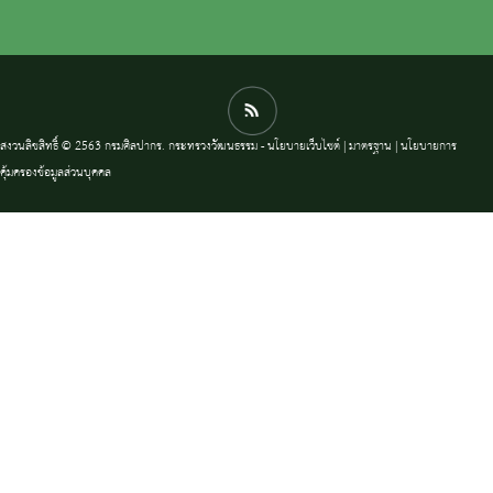
สงวนลิขสิทธิ์ © 2563 กรมศิลปากร. กระทรวงวัฒนธรรม -
นโยบายเว็บไซต์
|
มาตรฐาน
|
นโยบายการ
คุ้มครองข้อมูลส่วนบุคคล