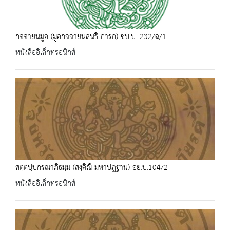
กจฺจายนมูล (มูลกจฺจายนสนฺธิ-การก) ชบ.บ. 232/ฉ/1
หนังสืออิเล็กทรอนิกส์
สตฺตปฺปกรณาภิธมฺม (สงฺคิณี-มหาปฎฐาน) อย.บ.104/2
หนังสืออิเล็กทรอนิกส์