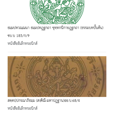
ธมฺมปทวณฺณนา ธมฺมปทฎฺฐกถา ขุทฺทกนิกายฎฺฐกถา (ธรรมบทบั้นต้น)
ชบ.บ 185/ก/9
หนังสืออิเล็กทรอนิกส์
สตฺตปฺปกรณาภิธมฺม (สงฺคิณี-มหาปฎฐาน)อย.บ.68/4
หนังสืออิเล็กทรอนิกส์