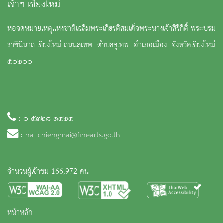
เจ้าฯ เชียงใหม่
หอจดหมายเหตุแห่งชาติเฉลิมพระเกียรติสมเด็จพระนางเจ้าสิริกิติ์ พระบรม
ราชินีนาถ เชียงใหม่ ถนนสุเทพ ตำบลสุเทพ อำเภอเมือง จังหวัดเชียงใหม่
๕๐๒๐๐
: ๐-๕๓๒๘-๑๔๒๔
:
na_chiengmai@finearts.go.th
จำนวนผู้เข้าชม 166,972 คน
หน้าหลัก