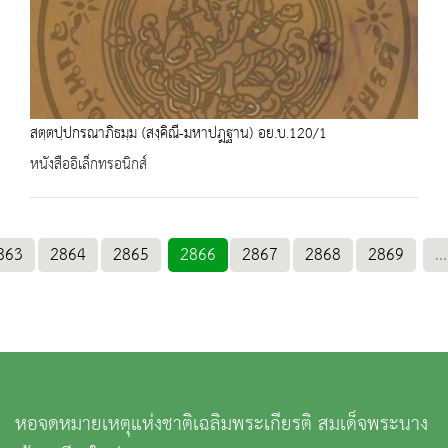
สตฺตปฺปกรณาภิธมฺม (สงฺคิณี-มหาปฎฐาน) อย.บ.120/1
หนังสืออิเล็กทรอนิกส์
863
2864
2865
2866
2867
2868
2869
...
หอจดหมายเหตุแห่งชาติเฉลิมพระเกียรติ สมเด็จพระนาง