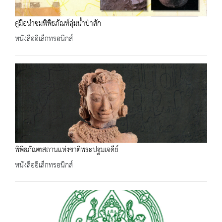
คู่มือนำชมพิพิธภัณท์ลุ่มน้ำป่าสัก
หนังสืออิเล็กทรอนิกส์
พิพิธภัณฑสถานแห่งชาติพระปฐมเจดีย์
หนังสืออิเล็กทรอนิกส์