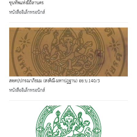
ขุนทัพแห่งมิถิลานคร
หนังสืออิเล็กทรอนิกส์
สตฺตปฺปกรณาภิธมฺม (สงฺคิณี-มหาปฎฐาน) อย.บ.140/3
หนังสืออิเล็กทรอนิกส์