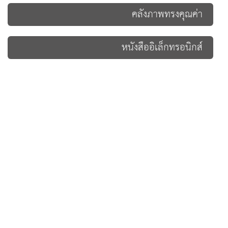
คลังภาพทรงคุณค่า
หนังสืออิเล็กทรอนิกส์