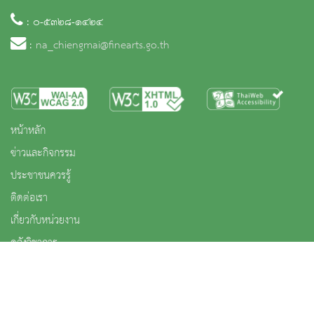
: ๐-๕๓๒๘-๑๔๒๔
:
na_chiengmai@finearts.go.th
หน้าหลัก
ข่าวและกิจกรรม
ประชาชนควรรู้
ติดต่อเรา
เกี่ยวกับหน่วยงาน
คลังวิชาการ
บริการ