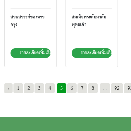
สวนสวรรค์ของชาว
สมเด็จพระสัมมาสัม
กรุง
พุทธเจ้า
รายละเอียดเพิ่มเติม
รายละเอียดเพิ่มเติม
‹
1
2
3
4
5
6
7
8
...
92
9