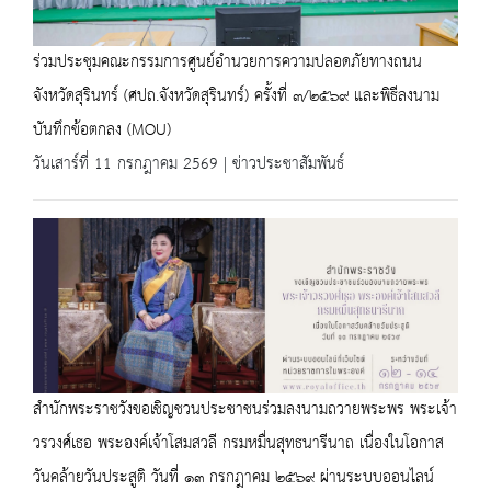
ร่วมประชุมคณะกรรมการศูนย์อำนวยการความปลอดภัยทางถนน
จังหวัดสุรินทร์ (ศปถ.จังหวัดสุรินทร์) ครั้งที่ ๓/๒๕๖๙ และพิธีลงนาม
บันทึกข้อตกลง (MOU)
วันเสาร์ที่ 11 กรกฎาคม 2569 | ข่าวประชาสัมพันธ์
สำนักพระราชวังขอเชิญชวนประชาชนร่วมลงนามถวายพระพร พระเจ้า
วรวงศ์เธอ พระองค์เจ้าโสมสวลี กรมหมื่นสุทธนารีนาถ เนื่องในโอกาส
วันคล้ายวันประสูติ วันที่ ๑๓ กรกฎาคม ๒๕๖๙ ผ่านระบบออนไลน์