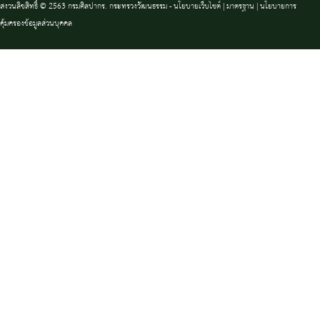
สงวนลิขสิทธิ์ © 2563 กรมศิลปากร. กระทรวงวัฒนธรรม -
นโยบายเว็บไซต์
|
มาตรฐาน
|
นโยบายการ
คุ้มครองข้อมูลส่วนบุคคล